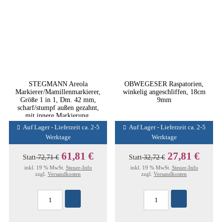
STEGMANN Areola
OBWEGESER Raspatorien,
Markierer/Mamillenmarkierer,
winkelig angeschliffen, 18cm
Größe 1 in 1, Dm. 42 mm,
9mm
scharf/stumpf außen gezahnt,
mit innere Markierung,
Edelstahl
Auf Lager - Lieferzeit ca. 2-5
Auf Lager - Lieferzeit ca. 2-5
Werktage
Werktage
61,81 €
27,81 €
Statt
72,71 €
Statt
32,72 €
inkl. 19 % MwSt.
Steuer-Info
inkl. 19 % MwSt.
Steuer-Info
zzgl.
Versandkosten
zzgl.
Versandkosten