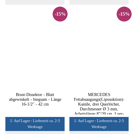
-15%
-15%
Brust-Dissektor - Blatt
MERCEDES
abgewinkelt - biegsam - Länge
Fettabsaugungs(Liposuktion)-
16-1/2'' - 42 cm
Kanüle, drei Querlöcher,
Durchmesser Ø 3 mm,
Arbeitslänge 8”/20 cm, Luer-
Lock Anschluss
Auf Lager - Lieferzeit ca. 2-5
Auf Lager - Lieferzeit ca. 2-5
Werktage
Werktage