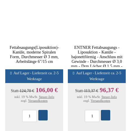
Fettabsaugungs(Liposuktion)-
ENTNER Fettabsaugungs -
Kanüle, moderne Spiralen
Liposuktion - Kanüle -
Form, Durchmesser Ø 3 mm,
bajonettförmig - Anschluss mit
Arbeitslänge 6”/15 cm
Gewinde - Durchmesser Ø 3,0
mm - Drm.Löcher Ø 1,5 mm -
Löcher 22 - Arbeitslänge 8'' -
Auf Lager - Lieferzeit ca. 2-5
Auf Lager - Lieferzeit ca. 2-5
20 cm
Werktage
Werktage
106,00 €
96,37 €
Statt
124,70 €
Statt
113,37 €
inkl. 19 % MwSt.
Steuer-Info
inkl. 19 % MwSt.
Steuer-Info
zzgl.
Versandkosten
zzgl.
Versandkosten