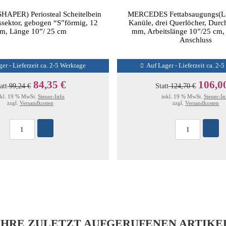
APER) Periosteal Scheitelbein
MERCEDES Fettabsaugungs(Li
ssektor, gebogen “S”förmig, 12
Kanüle, drei Querlöcher, Dur
m, Länge 10”/ 25 cm
mm, Arbeitslänge 10”/25 cm,
Anschluss
er - Lieferzeit ca. 2-5 Werktage
Auf Lager - Lieferzeit ca. 2-
84,35 €
106,0
att
99,24 €
Statt
124,70 €
nkl. 19 % MwSt.
Steuer-Info
inkl. 19 % MwSt.
Steuer-In
zzgl.
Versandkosten
zzgl.
Versandkosten
IHRE ZULETZT AUFGERUFENEN ARTIKE