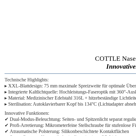
COTTLE Nasens
Innovative
Technische Highlights:
▸
XXL-Blattdesign:
75 mm maximale Spreizweite für optimale Über
▸
Integrierte Kaltlichtquelle:
Hochleistungs-Faseroptik mit 360°-Aus
▸
Material:
Medizinischer Edelstahl 316L + hitzebeständige Lichtleit
▸
Sterilisation:
Autoklavierbarer Kopf bis 134°C (Lichtadapter abne
Innovative Funktionen:
✔
Dual-Modus-Beleuchtung:
Seiten- und Spitzenlicht separat reguli
✔
Profi-Arretierung:
Mikrometerfeine Stellschraube für stufenlose F
✔
Atraumatische Polsterung:
Silikonbeschichtete Kontaktflächen