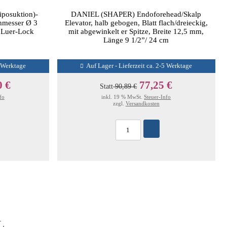
posuktion)-
DANIEL (SHAPER) Endoforehead/Skalp
chmesser Ø 3
Elevator, halb gebogen, Blatt flach/dreieckig,
 Luer-Lock
mit abgewinkelt er Spitze, Breite 12,5 mm,
Länge 9 1/2”/ 24 cm
5 Werktage
Auf Lager - Lieferzeit ca. 2-5 Werktage
0 €
77,25 €
Statt
90,89 €
fo
inkl. 19 % MwSt.
Steuer-Info
zzgl.
Versandkosten
L