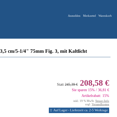
Anmelden
Merkzettel
Warenkorb
5 cm/5-1/4" 75mm Fig. 3, mit Kaltlicht
208,58 €
Statt
245,39 €
Sie sparen 15% / 36,81 €
Artikelrabatt: 15%
inkl. 19 % MwSt.
Steuer-Info
zzgl.
Versandkosten
Auf Lager - Lieferzeit ca. 2-5 Werktage