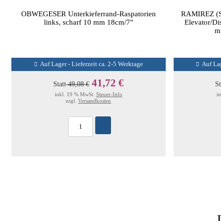
OBWEGESER Unterkieferrand-Raspatorien
RAMIREZ (SH
links, scharf 10 mm 18cm/7"
Elevator/Di
m
Auf Lager - Lieferzeit ca. 2-5 Werktage
Auf Lag
41,72 €
Statt
49,08 €
St
inkl. 19 % MwSt.
Steuer-Info
i
zzgl.
Versandkosten