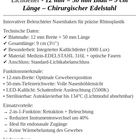
Länge – Chirurgischer Edelstahl
Innovativer Beleuchteter Nasenhaken für präzise Rhinoplastik
Technische Daten:
✔
Blattmaße:
12 mm Breite × 50 mm Länge
✔
Gesamtlänge:
9 cm (3½")
✔
Besonderheit:
Integrierter Kaltlichtleiter (3000 Lux)
✔
Material:
Medizin-EDELSTAHL 316L + optische Fasern
✔
Anschluss:
Standard-Lichtkabelanschluss
Funktionsmerkmale:
•
12-mm-Breite:
Optimale Gewebeexposition
•
50-mm-Tiefenreichweite:
Volle Nasenhöhlensicht
•
LED-Kaltlicht:
Schattenfreie Ausleuchtung (5500K)
•
Sterilisierbar:
Autoklavierbar bis 134°C (Lichtmodul abnehmbar)
Einsatzvorteile:
→
2-in-1-Funktion:
Retraktion + Beleuchtung
→ Reduziert Instrumentenwechsel um 40%
→ Ideal für endonasale Zugänge
→ Keine Wärmebelastung des Gewebes