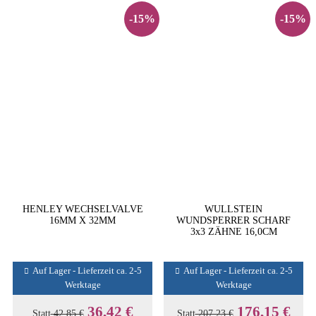
-15%
-15%
HENLEY WECHSELVALVE
WULLSTEIN
16MM X 32MM
WUNDSPERRER SCHARF
3x3 ZÄHNE 16,0CM
Auf Lager - Lieferzeit ca. 2-5
Auf Lager - Lieferzeit ca. 2-5
Werktage
Werktage
36,42 €
176,15 €
Statt
42,85 €
Statt
207,23 €