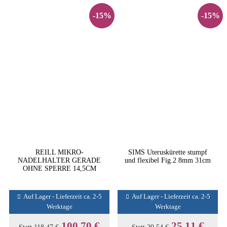
-15%
-15%
REILL MIKRO-
SIMS Uteruskürette stumpf
NADELHALTER GERADE
und flexibel Fig.2 8mm 31cm
OHNE SPERRE 14,5CM
Auf Lager - Lieferzeit ca. 2-5
Auf Lager - Lieferzeit ca. 2-5
Werktage
Werktage
100,70 €
25,11 €