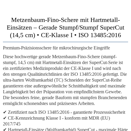
Metzenbaum-Fino-Schere mit Hartmetall-
Einsätzen – Gerade Stumpf/Stumpf SuperCut
(14,5 cm) • CE-Klasse I • ISO 13485:2016
Premium-Präzisionsschere für mikrochirurgische Eingriffe
Diese hochwertige gerade Metzenbaum-Fino-Schere (stumpf-
stumpf, 14,5 cm) mit Hartmetall-Einsätzen der SuperCut-Serie ist
ein zertifiziertes Medizinprodukt der CE-Klasse I und wird nach
den strengen Qualitätsrichtlinien der ISO 13485:2016 gefertigt. Die
ultra-harten Wolframkarbid (TC) Schneiden der SuperCut-Reihe
garantieren eine außergewöhnliche Schnitthaltigkeit und maximale
Langlebigkeit bei der Präparation von empfindlichstem Gewebe.
Die besonders feine, gerade Bauform mit stumpfen Branchenenden
ermöglicht schonendstes und präzisestes Arbeiten.
✔
Zertifiziert nach ISO 13485:2016
- garantierte Prozesssicherheit
✔
CE-Kennzeichnung Klasse I
- konform mit MDR (EU)
2017/745
✔
Hartmetall-Einsätze (Wolframkarbid) SuperCut
- maximale Härte