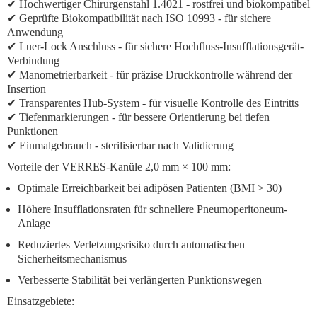
✔ Hochwertiger Chirurgenstahl 1.4021 - rostfrei und biokompatibel
✔ Geprüfte Biokompatibilität nach ISO 10993 - für sichere
Anwendung
✔
Luer-Lock Anschluss
- für sichere Hochfluss-Insufflationsgerät-
Verbindung
✔
Manometrierbarkeit
- für präzise Druckkontrolle während der
Insertion
✔
Transparentes Hub-System
- für visuelle Kontrolle des Eintritts
✔
Tiefenmarkierungen
- für bessere Orientierung bei tiefen
Punktionen
✔ Einmalgebrauch - sterilisierbar nach Validierung
Vorteile der VERRES-Kanüle 2,0 mm × 100 mm:
Optimale Erreichbarkeit
bei adipösen Patienten (BMI > 30)
Höhere Insufflationsraten
für schnellere Pneumoperitoneum-
Anlage
Reduziertes Verletzungsrisiko
durch automatischen
Sicherheitsmechanismus
Verbesserte Stabilität
bei verlängerten Punktionswegen
Einsatzgebiete: