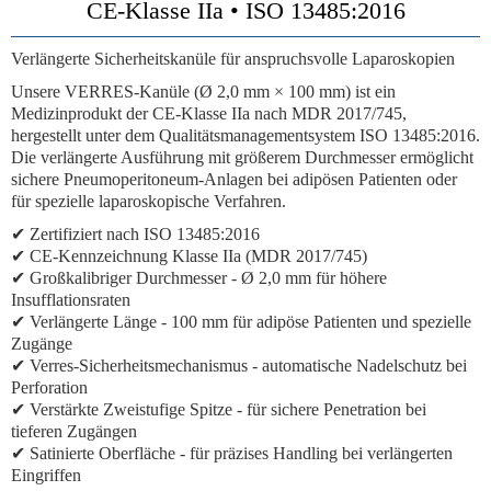
CE-Klasse IIa • ISO 13485:2016
Verlängerte Sicherheitskanüle für anspruchsvolle Laparoskopien
Unsere VERRES-Kanüle (Ø 2,0 mm × 100 mm) ist ein
Medizinprodukt der CE-Klasse IIa nach MDR 2017/745,
hergestellt unter dem Qualitätsmanagementsystem ISO 13485:2016.
Die verlängerte Ausführung mit größerem Durchmesser ermöglicht
sichere Pneumoperitoneum-Anlagen bei adipösen Patienten oder
für spezielle laparoskopische Verfahren.
✔ Zertifiziert nach ISO 13485:2016
✔ CE-Kennzeichnung Klasse IIa (MDR 2017/745)
✔
Großkalibriger Durchmesser
- Ø 2,0 mm für höhere
Insufflationsraten
✔
Verlängerte Länge
- 100 mm für adipöse Patienten und spezielle
Zugänge
✔
Verres-Sicherheitsmechanismus
- automatische Nadelschutz bei
Perforation
✔
Verstärkte Zweistufige Spitze
- für sichere Penetration bei
tieferen Zugängen
✔ Satinierte Oberfläche - für präzises Handling bei verlängerten
Eingriffen