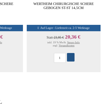
SCHERE
WERTHEIM CHIRURGISCHE SCHERE
GEBOGEN ST-ST 14,5CM
5 Werktage
Auf Lager - Lieferzeit ca. 2-5 Werktage
 €
20,36 €
Statt
23,95 €
fo
inkl. 19 % MwSt.
Steuer-Info
zzgl.
Versandkosten
L