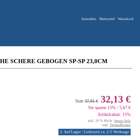
Anmelden
Merkzettel
Warenkorb
E SCHERE GEBOGEN SP-SP 23,0CM
32,13 €
Statt
37,81 €
Sie sparen 15% / 5,67 €
Artikelrabatt: 15%
inkl. 19 % MwSt.
Steuer-Info
zzgl.
Versandkosten
Auf Lager - Lieferzeit ca. 2-5 Werktage