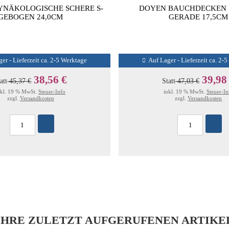
YNÄKOLOGISCHE SCHERE S-
DOYEN BAUCHDECKEN 
GEBOGEN 24,0CM
GERADE 17,5CM
er - Lieferzeit ca. 2-5 Werktage
Auf Lager - Lieferzeit ca. 2-
38,56 €
39,98
att
45,37 €
Statt
47,03 €
nkl. 19 % MwSt.
Steuer-Info
inkl. 19 % MwSt.
Steuer-In
zzgl.
Versandkosten
zzgl.
Versandkosten
IHRE ZULETZT AUFGERUFENEN ARTIKE