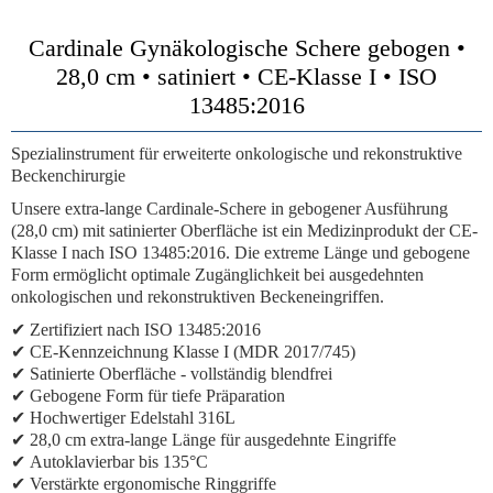
Cardinale Gynäkologische Schere gebogen •
28,0 cm • satiniert • CE-Klasse I • ISO
13485:2016
Spezialinstrument für erweiterte onkologische und rekonstruktive
Beckenchirurgie
Unsere
extra-lange Cardinale-Schere in gebogener Ausführung
(28,0 cm)
mit satinierter Oberfläche ist ein Medizinprodukt der
CE-
Klasse I
nach
ISO 13485:2016
. Die extreme Länge und gebogene
Form ermöglicht optimale Zugänglichkeit bei ausgedehnten
onkologischen und rekonstruktiven Beckeneingriffen.
✔
Zertifiziert nach ISO 13485:2016
✔
CE-Kennzeichnung Klasse I (MDR 2017/745)
✔
Satinierte Oberfläche
- vollständig blendfrei
✔
Gebogene Form für tiefe Präparation
✔
Hochwertiger Edelstahl 316L
✔
28,0 cm extra-lange Länge für ausgedehnte Eingriffe
✔
Autoklavierbar bis 135°C
✔
Verstärkte ergonomische Ringgriffe