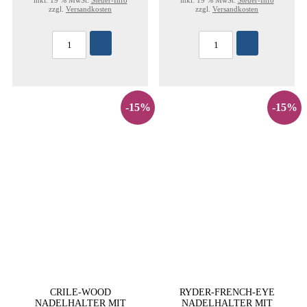
inkl. 19 % MwSt.
Steuer-Info
inkl. 19 % MwSt.
Steuer-Info
zzgl.
Versandkosten
zzgl.
Versandkosten
-15%
-15%
CRILE-WOOD
RYDER-FRENCH-EYE
NADELHALTER MIT
NADELHALTER MIT