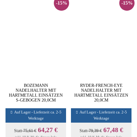
-15%
-15%
BOZEMANN
RYDER-FRENCH-EYE
NADELHALTER MIT
NADELHALTER MIT
HARTMETALL EINSÄTZEN
HARTMETALL EINSÄTZEN
S-GEBOGEN 20,0CM
20,0CM
Auf Lager - Lieferzeit ca. 2-5
Auf Lager - Lieferzeit ca. 2-5
Werktage
Werktage
64,27 €
67,48 €
Statt
75,61 €
Statt
79,39 €