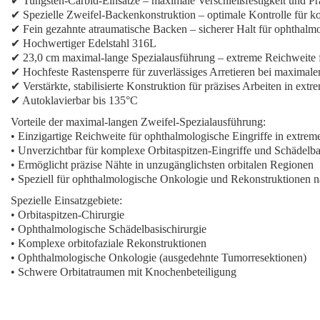
✔ Tungsten-Carbid-Einsätze – maximale Verschleißfestigkeit und Pr
✔ Spezielle Zweifel-Backenkonstruktion – optimale Kontrolle für k
✔ Fein gezahnte atraumatische Backen – sicherer Halt für ophthalmo
✔ Hochwertiger Edelstahl 316L
✔ 23,0 cm maximal-lange Spezialausführung – extreme Reichweite f
✔ Hochfeste Rastensperre für zuverlässiges Arretieren bei maximal
✔ Verstärkte, stabilisierte Konstruktion für präzises Arbeiten in extr
✔ Autoklavierbar bis 135°C
Vorteile der maximal-langen Zweifel-Spezialausführung:
• Einzigartige Reichweite für ophthalmologische Eingriffe in extrem
• Unverzichtbar für komplexe Orbitaspitzen-Eingriffe und Schädelba
• Ermöglicht präzise Nähte in unzugänglichsten orbitalen Regionen
• Speziell für ophthalmologische Onkologie und Rekonstruktionen 
Spezielle Einsatzgebiete:
• Orbitaspitzen-Chirurgie
• Ophthalmologische Schädelbasischirurgie
• Komplexe orbitofaziale Rekonstruktionen
• Ophthalmologische Onkologie (ausgedehnte Tumorresektionen)
• Schwere Orbitatraumen mit Knochenbeteiligung