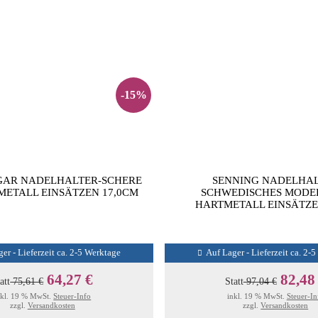
-15%
GAR NADELHALTER-SCHERE
SENNING NADELHA
METALL EINSÄTZEN 17,0CM
SCHWEDISCHES MODEL
HARTMETALL EINSÄTZE
er - Lieferzeit ca. 2-5 Werktage
Auf Lager - Lieferzeit ca. 2-
64,27 €
82,48
att
75,61 €
Statt
97,04 €
nkl. 19 % MwSt.
Steuer-Info
inkl. 19 % MwSt.
Steuer-In
zzgl.
Versandkosten
zzgl.
Versandkosten