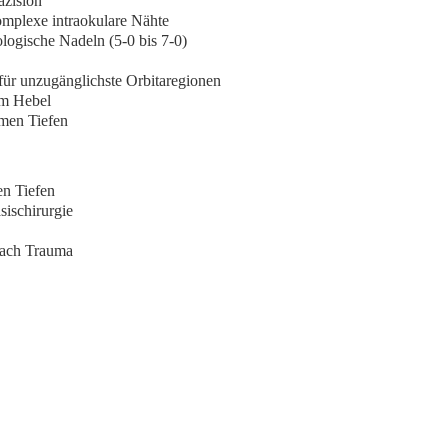
äzision
omplexe intraokulare Nähte
logische Nadeln (5-0 bis 7-0)
ür unzugänglichste Orbitaregionen
em Hebel
emen Tiefen
en Tiefen
sischirurgie
nach Trauma