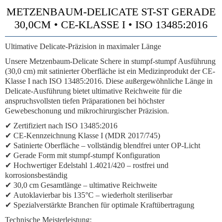
METZENBAUM-DELICATE ST-ST GERADE
30,0CM • CE-KLASSE I • ISO 13485:2016
Ultimative Delicate-Präzision in maximaler Länge
Unsere Metzenbaum-Delicate Schere in stumpf-stumpf Ausführung
(30,0 cm) mit satinierter Oberfläche ist ein Medizinprodukt der CE-
Klasse I nach ISO 13485:2016. Diese außergewöhnliche Länge in
Delicate-Ausführung bietet ultimative Reichweite für die
anspruchsvollsten tiefen Präparationen bei höchster
Gewebeschonung und mikrochirurgischer Präzision.
✔
Zertifiziert nach ISO 13485:2016
✔
CE-Kennzeichnung Klasse I (MDR 2017/745)
✔
Satinierte Oberfläche
– vollständig blendfrei unter OP-Licht
✔
Gerade Form
mit stumpf-stumpf Konfiguration
✔
Hochwertiger Edelstahl 1.4021/420
– rostfrei und
korrosionsbeständig
✔
30,0 cm Gesamtlänge
– ultimative Reichweite
✔
Autoklavierbar bis 135°C
– wiederholt steriliserbar
✔
Spezialverstärkte Branchen
für optimale Kraftübertragung
Technische Meisterleistung: