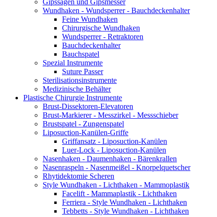
Gipssägen und Gipsmesser
Wundhaken - Wundsperrer - Bauchdeckenhalter
Feine Wundhaken
Chirurgische Wundhaken
Wundsperrer - Retraktoren
Bauchdeckenhalter
Bauchspatel
Spezial Instrumente
Suture Passer
Sterilisationsinstrumente
Medizinische Behälter
Plastische Chirurgie Instrumente
Brust-Dissektoren-Elevatoren
Brust-Markierer - Messzirkel - Messschieber
Brustspatel - Zungenspatel
Liposuction-Kanülen-Griffe
Griffansatz - Liposuction-Kanülen
Luer-Lock - Liposuction-Kanülen
Nasenhaken - Daumenhaken - Bärenkrallen
Nasenraspeln - Nasenmeißel - Knorpelquetscher
Rhytidektomie Scheren
Style Wundhaken - Lichthaken - Mammoplastik
Facelift - Mammaplastik - Lichthaken
Ferriera - Style Wundhaken - Lichthaken
Tebbetts - Style Wundhaken - Lichthaken