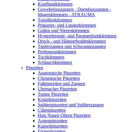
Kopfhautklemmen
Gewebefasszangen - Darmfasszangen -
Magenklemmen - ATRAUMA
Tonsillenklemmen
Präparier- und Ligaturklemmen
Gallen und Nierenklemmen
Hysterektomie- und Parametriumklemmen
Druck,- und Hämorrhoidenklemmen
Tupferzangen und Schwammzangen
Peritoneumklemmen
Tuchklemmen
Schlauchklemmen
Pinzetten
Anatomische Pinzetten
Chirurgische Pinzetten
Faßpinzetten und Zangen
Uhrmacher Pinzetten
Tumor Pinzetten
Knüpfpinzetten
Splitterpinzetten und Splitterzangen
Cilienpinzetten
Hals Nasen Ohren Pinzetten
Augenpinzetten
Kapselpinzetten
Fixierpinzetten