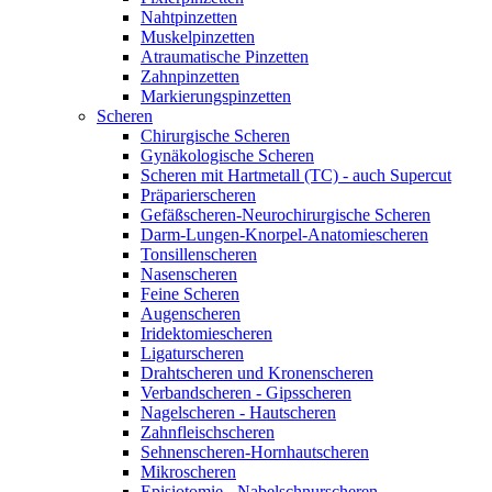
Nahtpinzetten
Muskelpinzetten
Atraumatische Pinzetten
Zahnpinzetten
Markierungspinzetten
Scheren
Chirurgische Scheren
Gynäkologische Scheren
Scheren mit Hartmetall (TC) - auch Supercut
Präparierscheren
Gefäßscheren-Neurochirurgische Scheren
Darm-Lungen-Knorpel-Anatomiescheren
Tonsillenscheren
Nasenscheren
Feine Scheren
Augenscheren
Iridektomiescheren
Ligaturscheren
Drahtscheren und Kronenscheren
Verbandscheren - Gipsscheren
Nagelscheren - Hautscheren
Zahnfleischscheren
Sehnenscheren-Hornhautscheren
Mikroscheren
Episiotomie - Nabelschnurscheren