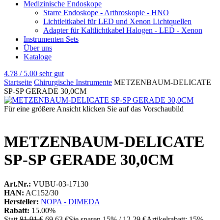
Medizinische Endoskope
Starre Endoskope - Arthroskopie - HNO
Lichtleitkabel für LED und Xenon Lichtquellen
Adapter für Kaltlichtkabel Halogen - LED - Xenon
Instrumenten Sets
Über uns
Kataloge
4.78 / 5.00
sehr gut
Startseite
Chirurgische Instrumente
METZENBAUM-DELICATE
SP-SP GERADE 30,0CM
Für eine größere Ansicht klicken Sie auf das Vorschaubild
METZENBAUM-DELICATE
SP-SP GERADE 30,0CM
Art.Nr.:
VUBU-03-17130
HAN:
AC152/30
Hersteller:
NOPA - DIMEDA
Rabatt:
15.00%
Statt
81,91 €
69,63 €
Sie sparen 15% / 12,29 €
Artikelrabatt: 15%