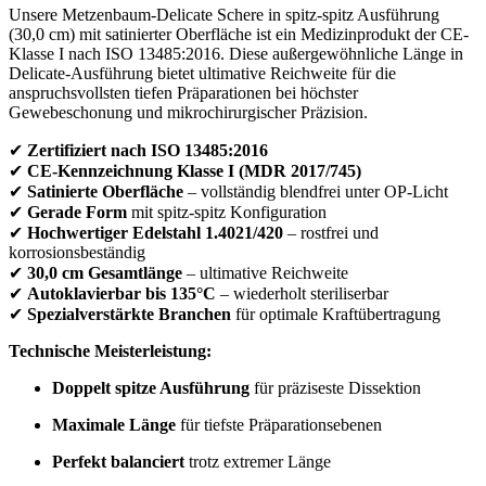
Unsere Metzenbaum-Delicate Schere in spitz-spitz Ausführung
(30,0 cm) mit satinierter Oberfläche ist ein Medizinprodukt der CE-
Klasse I nach ISO 13485:2016. Diese außergewöhnliche Länge in
Delicate-Ausführung bietet ultimative Reichweite für die
anspruchsvollsten tiefen Präparationen bei höchster
Gewebeschonung und mikrochirurgischer Präzision.
✔
Zertifiziert nach ISO 13485:2016
✔
CE-Kennzeichnung Klasse I (MDR 2017/745)
✔
Satinierte Oberfläche
– vollständig blendfrei unter OP-Licht
✔
Gerade Form
mit spitz-spitz Konfiguration
✔
Hochwertiger Edelstahl 1.4021/420
– rostfrei und
korrosionsbeständig
✔
30,0 cm Gesamtlänge
– ultimative Reichweite
✔
Autoklavierbar bis 135°C
– wiederholt steriliserbar
✔
Spezialverstärkte Branchen
für optimale Kraftübertragung
Technische Meisterleistung:
Doppelt spitze Ausführung
für präziseste Dissektion
Maximale Länge
für tiefste Präparationsebenen
Perfekt balanciert
trotz extremer Länge