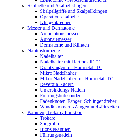
Skalpelle und Skalpellklingen
Skalpellgriffe und Skalpellklingen
Operationsskalpelle
Klingenbrecher
Messer und Dermatome
Amputationsmesser
Autopsiemesser
Dermatome und Klingen
Nahtinstrumente
Nadelhalter
Nadelhalter mit Hartmetall TC
Drahtzangen mit Hartmetall TC
Mikro Nadelhalter
Mikro Nadelhalter mit Hartmetall TC
Reverdin Nadeln
Unterbindungs Nadeln
Führungshohlsonden
Fadenknoter -Fänger -Schlingendreher
Wundklammern -Zangen und -Pinzetten
Kanülen, Trokare, Punktion
Trokare
Saugrohre
Biopsiekanülen
Führungsnadeln