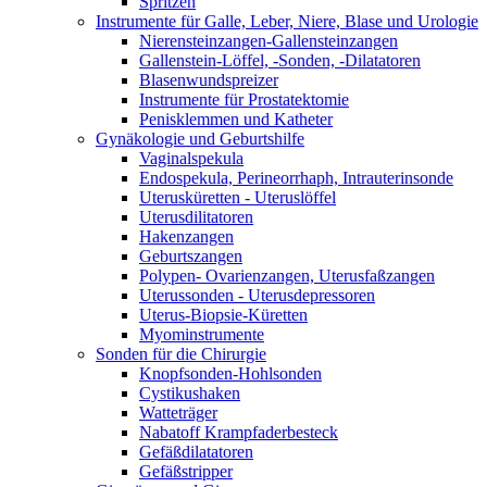
Spritzen
Instrumente für Galle, Leber, Niere, Blase und Urologie
Nierensteinzangen-Gallensteinzangen
Gallenstein-Löffel, -Sonden, -Dilatatoren
Blasenwundspreizer
Instrumente für Prostatektomie
Penisklemmen und Katheter
Gynäkologie und Geburtshilfe
Vaginalspekula
Endospekula, Perineorrhaph, Intrauterinsonde
Uterusküretten - Uteruslöffel
Uterusdilitatoren
Hakenzangen
Geburtszangen
Polypen- Ovarienzangen, Uterusfaßzangen
Uterussonden - Uterusdepressoren
Uterus-Biopsie-Küretten
Myominstrumente
Sonden für die Chirurgie
Knopfsonden-Hohlsonden
Cystikushaken
Watteträger
Nabatoff Krampfaderbesteck
Gefäßdilatatoren
Gefäßstripper