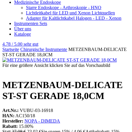
Medizinische Endoskope
Starre Endoskope - Arthroskopie - HNO
Lichtleitkabel für LED und Xenon Lichtquellen
Adapter für Kaltlichtkabel Halogen - LED - Xenon
Instrumenten Sets
Über uns
Kataloge
4.78 / 5.00
sehr gut
Startseite
Chirurgische Instrumente
METZENBAUM-DELICATE
ST-ST GERADE 18,0CM
Für eine größere Ansicht klicken Sie auf das Vorschaubild
METZENBAUM-DELICATE
ST-ST GERADE 18,0CM
Art.Nr.:
VUBU-03-16918
HAN:
AC150/18
Hersteller:
NOPA - DIMEDA
Rabatt:
15.00%
Statt
27,08 €
23,02 €
Sie sparen 15% / 4,06 €
Artikelrabatt: 15%