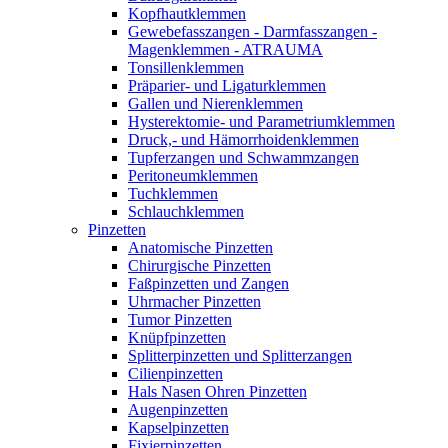
Kopfhautklemmen
Gewebefasszangen - Darmfasszangen -
Magenklemmen - ATRAUMA
Tonsillenklemmen
Präparier- und Ligaturklemmen
Gallen und Nierenklemmen
Hysterektomie- und Parametriumklemmen
Druck,- und Hämorrhoidenklemmen
Tupferzangen und Schwammzangen
Peritoneumklemmen
Tuchklemmen
Schlauchklemmen
Pinzetten
Anatomische Pinzetten
Chirurgische Pinzetten
Faßpinzetten und Zangen
Uhrmacher Pinzetten
Tumor Pinzetten
Knüpfpinzetten
Splitterpinzetten und Splitterzangen
Cilienpinzetten
Hals Nasen Ohren Pinzetten
Augenpinzetten
Kapselpinzetten
Fixierpinzetten