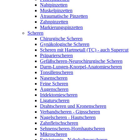
Nahtpinzetten
Muskelpinzetten
Atraumatische Pinzetten
Zahnpinzetten
Markierungspinzetten
Scheren
Chirurgische Scheren
Gynäkologische Scheren
Scheren mit Hartmetall (TC) - auch Supercut
Präparierscheren
Gefäßscheren-Neurochirurgische Scheren
Darm-Lungen-Knorpel-Anatomiescheren
Tonsillenscheren
Nasenscheren
Feine Scheren
Augenscheren
Iridektomiescheren
Ligaturscheren
Drahtscheren und Kronenscheren
Verbandscheren - Gipsscheren
Nagelscheren - Hautscheren
Zahnfleischscheren
Sehnenscheren-Hornhautscheren
Mikroscheren
Episiotomie - Nabelschnurscheren