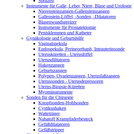
Spritzen
Instrumente für Galle, Leber, Niere, Blase und Urologie
Nierensteinzangen-Gallensteinzangen
Gallenstein-Löffel, -Sonden, -Dilatatoren
Blasenwundspreizer
Instrumente für Prostatektomie
Penisklemmen und Katheter
Gynäkologie und Geburtshilfe
Vaginalspekula
Endospekula, Perineorrhaph, Intrauterinsonde
Uterusküretten - Uteruslöffel
Uterusdilitatoren
Hakenzangen
Geburtszangen
Polypen- Ovarienzangen, Uterusfaßzangen
Uterussonden - Uterusdepressoren
Uterus-Biopsie-Küretten
Myominstrumente
Sonden für die Chirurgie
Knopfsonden-Hohlsonden
Cystikushaken
Watteträger
Nabatoff Krampfaderbesteck
Gefäßdilatatoren
Gefäßstripper