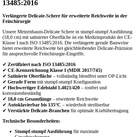
13485:2016
Verlängerte Delicate-Schere für erweiterte Reichweite in der
Feinchirurgie
Unsere Metzenbaum-Delicate Schere in stumpf-stumpf Ausführung
(18,0 cm) mit satinierter Oberfläche ist ein Medizinprodukt der CE-
Klasse I nach ISO 13485:2016. Die verlängerte gerade Bauweise
bietet erweiterte Reichweite bei gleichbleibender Delicate-Präzision
für anspruchsvolle Feinchirurgie-Eingriffe.
✔
Zertifiziert nach ISO 13485:2016
✔
CE-Kennzeichnung Klasse I (MDR 2017/745)
✔
Satinierte Oberfläche
– vollständig blendfrei unter OP-Licht
✔
Gerade Form
mit stumpf-stumpf Konfiguration
✔
Hochwertiger Edelstahl 1.4021/420
– rostfrei und
korrosionsbeständig
✔
18,0 cm Gesamtlänge
– erweiterte Reichweite
✔
Autoklavierbar bis 135°C
– wiederholt steriliserbar
✔
Verstärkte Delicate-Branchen
für optimale Kraftübertragung
Technische Besonderheiten:
Stumpf-stumpf Ausführung
für maximale
Gewebeschonung