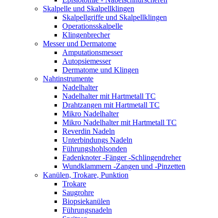
Skalpelle und Skalpellklingen
Skalpellgriffe und Skalpellklingen
Operationsskalpelle
Klingenbrecher
Messer und Dermatome
Amputationsmesser
Autopsiemesser
Dermatome und Klingen
Nahtinstrumente
Nadelhalter
Nadelhalter mit Hartmetall TC
Drahtzangen mit Hartmetall TC
Mikro Nadelhalter
Mikro Nadelhalter mit Hartmetall TC
Reverdin Nadeln
Unterbindungs Nadeln
Führungshohlsonden
Fadenknoter -Fänger -Schlingendreher
Wundklammern -Zangen und -Pinzetten
Kanülen, Trokare, Punktion
Trokare
Saugrohre
Biopsiekanülen
Führungsnadeln