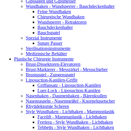
Gipssägen und Gipsmesser
Wundhaken - Wundsperrer - Bauchdeckenhalter
Feine Wundhaken
Chirurgische Wundhaken
Wundsperrer - Retraktoren
Bauchdeckenhalter
Bauchspatel
Spezial Instrumente
Suture Passer
Sterilisationsinstrumente
Medizinische Behälter
Plastische Chirurgie Instrumente
Brust-Dissektoren-Elevatoren
Brust-Markierer - Messzirkel - Messschieber
Brustspatel - Zungenspatel
Liposuction-Kanülen-Griffe
Griffansatz - Liposuction-Kanülen
Luer-Lock - Liposuction-Kanülen
Nasenhaken - Daumenhaken - Bärenkrallen
Nasenraspeln - Nasenmeißel - Knorpelquetscher
Rhytidektomie Scheren
Style Wundhaken - Lichthaken - Mammoplastik
Facelift - Mammaplastik - Lichthaken
Ferriera - Style Wundhaken - Lichthaken
Tebbetts - Style Wundhaken - Lichthaken