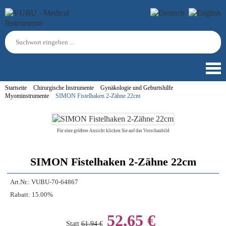
Startseite
Chirurgische Instrumente
Gynäkologie und Geburtshilfe
Myominstrumente
SIMON Fistelhaken 2-Zähne 22cm
Für eine größere Ansicht klicken Sie auf das Vorschaubild
SIMON Fistelhaken 2-Zähne 22cm
Art.Nr.:
VUBU-70-64867
Rabatt:
15.00%
52,65 €
Statt
61,94 €