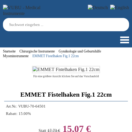
Startseite
Chirurgische Instrumente
Gynäkologie und Geburtshilfe
Myominstrumente
EMMET Fistelhaken Fig.1 22cm
Für eine größere Ansicht klicken Sie auf das Vorschaubild
EMMET Fistelhaken Fig.1 22cm
Art.Nr.:
VUBU-70-64501
Rabatt:
15.00%
15,07 €
Statt
17,73 €