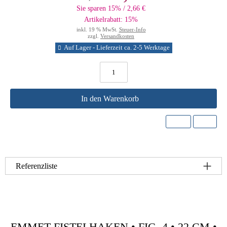
Sie sparen 15% / 2,66 €
Artikelrabatt: 15%
inkl. 19 % MwSt.
Steuer-Info
zzgl.
Versandkosten
Auf Lager - Lieferzeit ca. 2-5 Werktage
In den Warenkorb
Referenzliste
EMMET FISTELHAKEN • FIG. 4 • 22 CM •