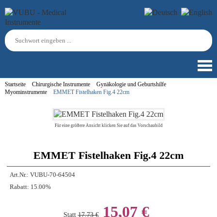
Startseite
Chirurgische Instrumente
Gynäkologie und Geburtshilfe
Myominstrumente
EMMET Fistelhaken Fig.4 22cm
Für eine größere Ansicht klicken Sie auf das Vorschaubild
EMMET Fistelhaken Fig.4 22cm
Art.Nr.:
VUBU-70-64504
Rabatt:
15.00%
15,07 €
Statt
17,73 €