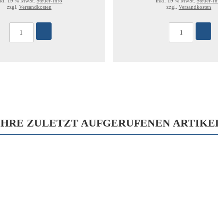
nkl. 19 % MwSt.
Steuer-Info
inkl. 19 % MwSt.
Steuer-In
zzgl.
Versandkosten
zzgl.
Versandkosten
IHRE ZULETZT AUFGERUFENEN ARTIKE