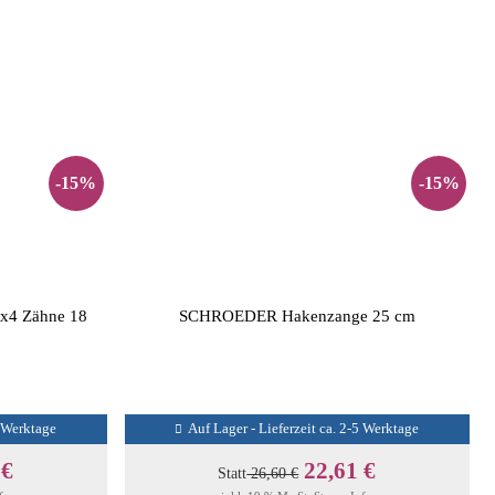
-15%
-15%
x4 Zähne 18
SCHROEDER Hakenzange 25 cm
5 Werktage
Auf Lager - Lieferzeit ca. 2-5 Werktage
 €
22,61 €
Statt
26,60 €