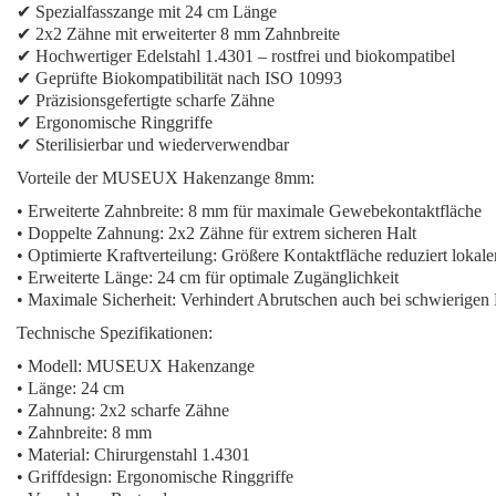
✔ Spezialfasszange mit 24 cm Länge
✔ 2x2 Zähne mit erweiterter 8 mm Zahnbreite
✔ Hochwertiger Edelstahl 1.4301 – rostfrei und biokompatibel
✔ Geprüfte Biokompatibilität nach ISO 10993
✔ Präzisionsgefertigte scharfe Zähne
✔ Ergonomische Ringgriffe
✔ Sterilisierbar und wiederverwendbar
Vorteile der MUSEUX Hakenzange 8mm:
•
Erweiterte Zahnbreite:
8 mm für maximale Gewebekontaktfläche
•
Doppelte Zahnung:
2x2 Zähne für extrem sicheren Halt
•
Optimierte Kraftverteilung:
Größere Kontaktfläche reduziert lokal
•
Erweiterte Länge:
24 cm für optimale Zugänglichkeit
•
Maximale Sicherheit:
Verhindert Abrutschen auch bei schwierige
Technische Spezifikationen:
• Modell: MUSEUX Hakenzange
• Länge: 24 cm
• Zahnung: 2x2 scharfe Zähne
• Zahnbreite: 8 mm
• Material: Chirurgenstahl 1.4301
• Griffdesign: Ergonomische Ringgriffe