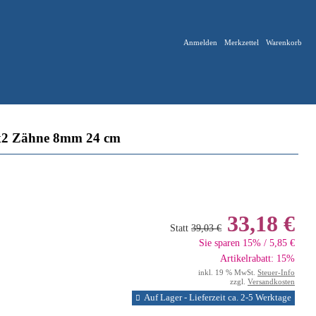
Anmelden
Merkzettel
Warenkorb
2 Zähne 8mm 24 cm
33,18 €
Statt
39,03 €
Sie sparen 15% / 5,85 €
Artikelrabatt: 15%
inkl. 19 % MwSt.
Steuer-Info
zzgl.
Versandkosten
Auf Lager - Lieferzeit ca. 2-5 Werktage