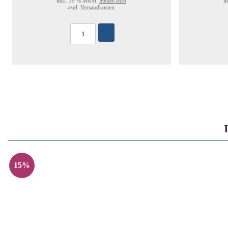
inkl. 19 % MwSt.
Steuer-Info
i
zzgl.
Versandkosten
15%