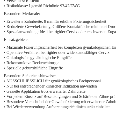
• Verschluss: Rastend
• Risikoklasse: I gemäß Richtlinie 93/42/EWG
Besondere Merkmale:
•
Erweiterte Zahnbreite:
8 mm für erhöhte Fixierungssicherheit
•
Reduzierte Gewebelastung:
Größere Kontaktfläche minimiert Dru
•
Spezialanwendung:
Ideal bei rigider Cervix oder erschwerten Zuga
Einsatzgebiete:
• Maximale Fixierungssicherheit bei komplexen gynäkologischen Ei
• Operative Verfahren bei rigider oder widerstandsfähiger Cervix
• Onkologische gynäkologische Eingriffe
• Rekonstruktive Beckenchirurgie
• Spezielle geburtshilfliche Eingriffe
Besondere Sicherheitshinweise:
• AUSSCHLIESSLICH für gynäkologisches Fachpersonal
• Nur bei entsprechender klinischer Indikation anwenden
• Gezielte Applikation trotz erweiterter Zahnbreite
• Vor jedem Einsatz auf Beschädigungen und Schärfe der Zähne prü
• Besondere Vorsicht bei der Gewebefixierung mit erweiterter Zahnb
• Bei Wiederverwendung Aufbereitungsrichtlinien strikt einhalten