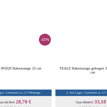
-15%
-POZZI Hakenzange 25 cm
TEALE Hakenzange gebogen 3
cm
er - Lieferzeit ca. 2-5 Werktage
Auf Lager - Lieferzeit ca. 2-
28,70 €
33,18
att
33,76 €
Statt
39,03 €