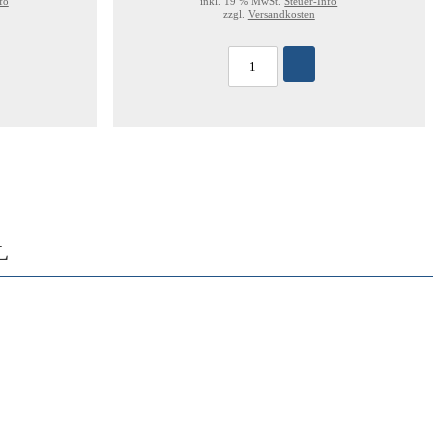
fo
inkl. 19 % MwSt.
Steuer-Info
zzgl.
Versandkosten
L