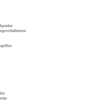
ckpunkte
ngsverhältnissen
ngriffen
fen
reite