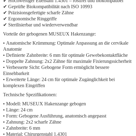
✔ Hochwertiger Edelstahl 1.4301 – rostfrei und biokompatibel
✔ Geprüfte Biokompatibilität nach ISO 10993
✔ Präzisionsgefertigte scharfe Zähne
✔ Ergonomische Ringgriffe
✔ Sterilisierbar und wiederverwendbar
Vorteile der gebogenen MUSEUX Hakenzange:
•
Anatomische Krümmung:
Optimale Anpassung an die cervikale
Anatomie
•
Definierte Zahnbreite:
6 mm für optimale Gewebekontaktfläche
•
Doppelte Zahnung:
2x2 Zähne für maximale Fixierungssicherheit
•
Verbesserte Sicht:
Gebogene Form ermöglicht bessere
Einsehbarkeit
•
Erweiterte Länge:
24 cm für optimale Zugänglichkeit bei
komplexen Eingriffen
Technische Spezifikationen:
• Modell: MUSEUX Hakenzange gebogen
• Länge: 24 cm
• Form: Gebogene Ausführung, anatomisch angepasst
• Zahnung: 2x2 scharfe Zähne
• Zahnbreite: 6 mm
• Material: Chirurgenstahl 1.4301