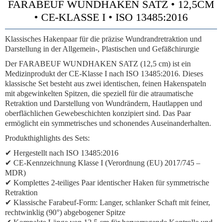
FARABEUF WUNDHAKEN SATZ • 12,5CM
• CE-KLASSE I • ISO 13485:2016
Klassisches Hakenpaar für die präzise Wundrandretraktion und
Darstellung in der Allgemein-, Plastischen und Gefäßchirurgie
Der FARABEUF WUNDHAKEN SATZ (12,5 cm) ist ein
Medizinprodukt der CE-Klasse I nach ISO 13485:2016. Dieses
klassische Set besteht aus zwei identischen, feinen Hakenspateln
mit abgewinkelten Spitzen, die speziell für die atraumatische
Retraktion und Darstellung von Wundrändern, Hautlappen und
oberflächlichen Gewebeschichten konzipiert sind. Das Paar
ermöglicht ein symmetrisches und schonendes Auseinanderhalten.
Produkthighlights des Sets:
✔ Hergestellt nach ISO 13485:2016
✔ CE-Kennzeichnung Klasse I (Verordnung (EU) 2017/745 –
MDR)
✔
Komplettes 2-teiliges Paar
identischer Haken für symmetrische
Retraktion
✔
Klassische Farabeuf-Form:
Langer, schlanker Schaft mit feiner,
rechtwinklig (90°) abgebogener Spitze