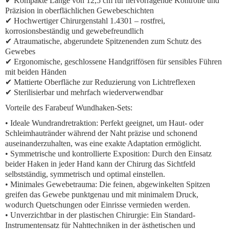
✔ Kompakte Länge von 12,5 cm für hervorragende Kontrolle und
Präzision in oberflächlichen Gewebeschichten
✔ Hochwertiger Chirurgenstahl 1.4301 – rostfrei,
korrosionsbeständig und gewebefreundlich
✔ Atraumatische, abgerundete Spitzenenden zum Schutz des
Gewebes
✔ Ergonomische, geschlossene Handgriffösen für sensibles Führen
mit beiden Händen
✔ Mattierte Oberfläche zur Reduzierung von Lichtreflexen
✔ Sterilisierbar und mehrfach wiederverwendbar
Vorteile des Farabeuf Wundhaken-Sets:
•
Ideale Wundrandretraktion:
Perfekt geeignet, um Haut- oder
Schleimhautränder während der Naht präzise und schonend
auseinanderzuhalten, was eine exakte Adaptation ermöglicht.
•
Symmetrische und kontrollierte Exposition:
Durch den Einsatz
beider Haken in jeder Hand kann der Chirurg das Sichtfeld
selbstständig, symmetrisch und optimal einstellen.
•
Minimales Gewebetrauma:
Die feinen, abgewinkelten Spitzen
greifen das Gewebe punktgenau und mit minimalem Druck,
wodurch Quetschungen oder Einrisse vermieden werden.
•
Unverzichtbar in der plastischen Chirurgie:
Ein Standard-
Instrumentensatz für Nahttechniken in der ästhetischen und