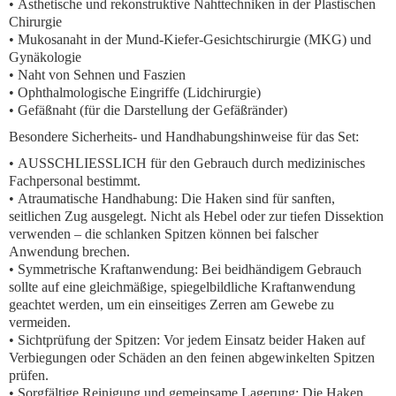
• Ästhetische und rekonstruktive Nahttechniken in der Plastischen
Chirurgie
• Mukosanaht in der Mund-Kiefer-Gesichtschirurgie (MKG) und
Gynäkologie
• Naht von Sehnen und Faszien
• Ophthalmologische Eingriffe (Lidchirurgie)
• Gefäßnaht (für die Darstellung der Gefäßränder)
Besondere Sicherheits- und Handhabungshinweise für das Set:
•
AUSSCHLIESSLICH für den Gebrauch durch medizinisches
Fachpersonal bestimmt.
•
Atraumatische Handhabung:
Die Haken sind für
sanften,
seitlichen Zug
ausgelegt.
Nicht als Hebel oder zur tiefen Dissektion
verwenden
– die schlanken Spitzen können bei falscher
Anwendung brechen.
•
Symmetrische Kraftanwendung:
Bei beidhändigem Gebrauch
sollte auf eine gleichmäßige, spiegelbildliche Kraftanwendung
geachtet werden, um ein einseitiges Zerren am Gewebe zu
vermeiden.
•
Sichtprüfung der Spitzen:
Vor jedem Einsatz beider Haken auf
Verbiegungen oder Schäden an den feinen abgewinkelten Spitzen
prüfen.
•
Sorgfältige Reinigung und gemeinsame Lagerung:
Die Haken