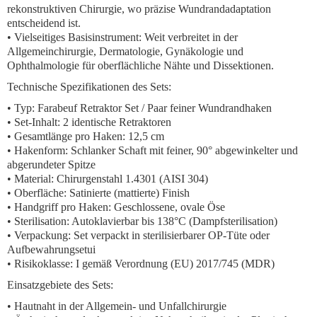
rekonstruktiven Chirurgie, wo präzise Wundrandadaptation
entscheidend ist.
•
Vielseitiges Basisinstrument:
Weit verbreitet in der
Allgemeinchirurgie, Dermatologie, Gynäkologie und
Ophthalmologie für oberflächliche Nähte und Dissektionen.
Technische Spezifikationen des Sets:
•
Typ:
Farabeuf Retraktor Set / Paar feiner Wundrandhaken
•
Set-Inhalt:
2 identische Retraktoren
•
Gesamtlänge pro Haken:
12,5 cm
•
Hakenform:
Schlanker Schaft mit feiner, 90° abgewinkelter und
abgerundeter Spitze
•
Material:
Chirurgenstahl 1.4301 (AISI 304)
•
Oberfläche:
Satinierte (mattierte) Finish
•
Handgriff pro Haken:
Geschlossene, ovale Öse
•
Sterilisation:
Autoklavierbar bis 138°C (Dampfsterilisation)
•
Verpackung:
Set verpackt in sterilisierbarer OP-Tüte oder
Aufbewahrungsetui
•
Risikoklasse:
I gemäß Verordnung (EU) 2017/745 (MDR)
Einsatzgebiete des Sets:
• Hautnaht in der Allgemein- und Unfallchirurgie