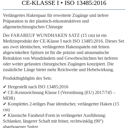
CE-KLASSE I • ISO 13485:2016
Verlängertes Hakenpaar für erweiterte Zugänge und tiefere
Präparation in der plastisch-rekonstruktiven und
allgemeinchirurgischen Chirurgie
Der FARABEUF WUNDHAKEN SATZ (15 cm) ist ein
Medizinprodukt der CE-Klasse I nach ISO 13485:2016. Dieses Set
aus zwei identischen, verlängerten Hakenspateln mit feinen
abgewinkelten Spitzen ist für die präzise und atraumatische
Retraktion von Wundrändern und Gewebeschichten bei tieferen
oder weiter gefassten chirurgischen Zugängen konzipiert. Die
zusätzliche Länge bietet mehr Reichweite und Hebelwirkung.
Produkthighlights des Sets:
✔ Hergestellt nach ISO 13485:2016
✔ CE-Kennzeichnung Klasse I (Verordnung (EU) 2017/745 –
MDR)
✔
Komplettes 2-teiliges Paar
identischer,
verlängerter
Haken (15
cm)
✔
Klassische Farabeuf-Form in verlängerter Ausführung:
Schlanker, längerer Schaft mit feiner, rechtwinklig (90°)
abgebogener Spitze