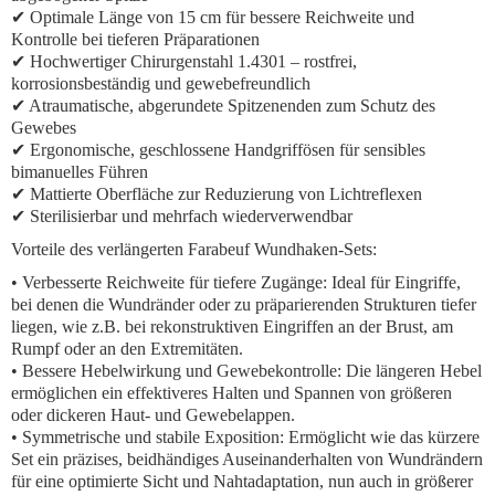
✔ Optimale Länge von 15 cm für bessere Reichweite und
Kontrolle bei tieferen Präparationen
✔ Hochwertiger Chirurgenstahl 1.4301 – rostfrei,
korrosionsbeständig und gewebefreundlich
✔ Atraumatische, abgerundete Spitzenenden zum Schutz des
Gewebes
✔ Ergonomische, geschlossene Handgriffösen für sensibles
bimanuelles Führen
✔ Mattierte Oberfläche zur Reduzierung von Lichtreflexen
✔ Sterilisierbar und mehrfach wiederverwendbar
Vorteile des verlängerten Farabeuf Wundhaken-Sets:
•
Verbesserte Reichweite für tiefere Zugänge:
Ideal für Eingriffe,
bei denen die Wundränder oder zu präparierenden Strukturen tiefer
liegen, wie z.B. bei rekonstruktiven Eingriffen an der Brust, am
Rumpf oder an den Extremitäten.
•
Bessere Hebelwirkung und Gewebekontrolle:
Die längeren Hebel
ermöglichen ein effektiveres Halten und Spannen von größeren
oder dickeren Haut- und Gewebelappen.
•
Symmetrische und stabile Exposition:
Ermöglicht wie das kürzere
Set ein präzises, beidhändiges Auseinanderhalten von Wundrändern
für eine optimierte Sicht und Nahtadaptation, nun auch in größerer