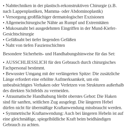
• Nahttechniken in der plastisch-rekonstruktiven Chirurgie (z.B.
nach Lappenplastiken, Mamma- oder Abdominoplastik)
• Versorgung großflächiger dermatologischer Exzisionen
• Allgemeinchirurgische Nähte an Rumpf und Extremitäten
• Mukosanaht bei ausgedehnten Eingriffen in der Mund-Kiefer-
Gesichtschirurgie
• Gefäßnaht bei tiefer liegenden Gefäßen
• Naht von tiefen Faszienschichten
Besondere Sicherheits- und Handhabungshinweise für das Set:
•
AUSSCHLIESSLICH für den Gebrauch durch chirurgisches
Fachpersonal bestimmt.
•
Bewusster Umgang mit der verlängerten Spitze:
Die zusätzliche
Länge erfordert eine erhöhte Aufmerksamkeit, um ein
unbeabsichtigtes Verhaken oder Verletzen von Strukturen
außerhalb
des direkten Sichtfelds
zu vermeiden.
•
Atraumatische Handhabung bleibt oberstes Gebot:
Die Haken
sind für
sanften, seitlichen Zug
ausgelegt. Die längeren Hebel
dürfen nicht für übermäßige Kraftanwendung missbraucht werden.
•
Symmetrische Kraftanwendung:
Auch bei längeren Hebeln ist auf
eine gleichmäßige, spiegelbildliche Kraft beim beidhändigen
Gebrauch zu achten.