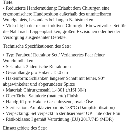
Tiefe.
•
Reduzierte Handermüdung:
Erlaubt dem Chirurgen eine
ergonomischere Handposition außerhalb des unmittelbaren
Wundgebiets, besonders bei langen Nahtstrecken.
•
Vielseitig in der rekonstruktiven Chirurgie:
Ein wertvolles Set für
die Naht nach Lappenplastiken, großen Exzisionen oder bei der
Versorgung ausgedehnter Defekte.
Technische Spezifikationen des Sets:
•
Typ:
Farabeuf Retraktor Set / Verlängertes Paar feiner
Wundrandhaken
•
Set-Inhalt:
2 identische Retraktoren
•
Gesamtlänge pro Haken:
15,0 cm
•
Hakenform:
Schlanker, längerer Schaft mit feiner, 90°
abgewinkelter und abgerundeter Spitze
•
Material:
Chirurgenstahl 1.4301 (AISI 304)
•
Oberfläche:
Satinierte (mattierte) Finish
•
Handgriff pro Haken:
Geschlossene, ovale Öse
•
Sterilisation:
Autoklavierbar bis 138°C (Dampfsterilisation)
•
Verpackung:
Set verpackt in sterilisierbarer OP-Tüte oder Etui
•
Risikoklasse:
I gemäß Verordnung (EU) 2017/745 (MDR)
Einsatzgebiete des Sets: