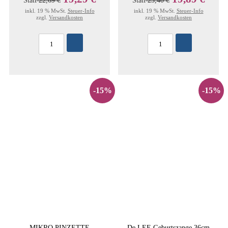
Statt
22,69 €
Statt
23,40 €
inkl. 19 % MwSt.
Steuer-Info
inkl. 19 % MwSt.
Steuer-Info
zzgl.
Versandkosten
zzgl.
Versandkosten
-15%
-15%
MIKRO PINZETTE
De LEE Geburtszange 36cm