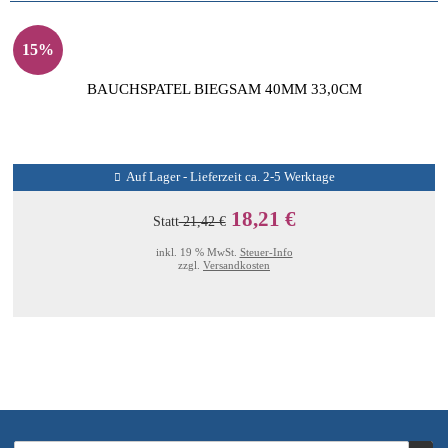
15%
BAUCHSPATEL BIEGSAM 40MM 33,0CM
Auf Lager - Lieferzeit ca. 2-5 Werktage
18,21 €
Statt
21,42 €
inkl. 19 % MwSt.
Steuer-Info
zzgl.
Versandkosten