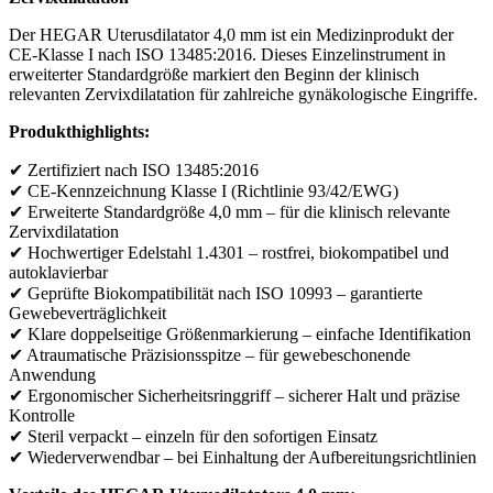
Der HEGAR Uterusdilatator 4,0 mm ist ein Medizinprodukt der
CE-Klasse I nach ISO 13485:2016. Dieses Einzelinstrument in
erweiterter Standardgröße markiert den Beginn der klinisch
relevanten Zervixdilatation für zahlreiche gynäkologische Eingriffe.
Produkthighlights:
✔ Zertifiziert nach ISO 13485:2016
✔ CE-Kennzeichnung Klasse I (Richtlinie 93/42/EWG)
✔ Erweiterte Standardgröße 4,0 mm – für die klinisch relevante
Zervixdilatation
✔ Hochwertiger Edelstahl 1.4301 – rostfrei, biokompatibel und
autoklavierbar
✔ Geprüfte Biokompatibilität nach ISO 10993 – garantierte
Gewebeverträglichkeit
✔ Klare doppelseitige Größenmarkierung – einfache Identifikation
✔ Atraumatische Präzisionsspitze – für gewebeschonende
Anwendung
✔ Ergonomischer Sicherheitsringgriff – sicherer Halt und präzise
Kontrolle
✔ Steril verpackt – einzeln für den sofortigen Einsatz
✔ Wiederverwendbar – bei Einhaltung der Aufbereitungsrichtlinien