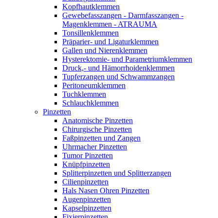
Kopfhautklemmen
Gewebefasszangen - Darmfasszangen -
Magenklemmen - ATRAUMA
Tonsillenklemmen
Präparier- und Ligaturklemmen
Gallen und Nierenklemmen
Hysterektomie- und Parametriumklemmen
Druck,- und Hämorrhoidenklemmen
Tupferzangen und Schwammzangen
Peritoneumklemmen
Tuchklemmen
Schlauchklemmen
Pinzetten
Anatomische Pinzetten
Chirurgische Pinzetten
Faßpinzetten und Zangen
Uhrmacher Pinzetten
Tumor Pinzetten
Knüpfpinzetten
Splitterpinzetten und Splitterzangen
Cilienpinzetten
Hals Nasen Ohren Pinzetten
Augenpinzetten
Kapselpinzetten
Fixierpinzetten