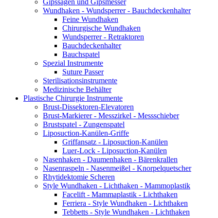
Gipssägen und Gipsmesser
Wundhaken - Wundsperrer - Bauchdeckenhalter
Feine Wundhaken
Chirurgische Wundhaken
Wundsperrer - Retraktoren
Bauchdeckenhalter
Bauchspatel
Spezial Instrumente
Suture Passer
Sterilisationsinstrumente
Medizinische Behälter
Plastische Chirurgie Instrumente
Brust-Dissektoren-Elevatoren
Brust-Markierer - Messzirkel - Messschieber
Brustspatel - Zungenspatel
Liposuction-Kanülen-Griffe
Griffansatz - Liposuction-Kanülen
Luer-Lock - Liposuction-Kanülen
Nasenhaken - Daumenhaken - Bärenkrallen
Nasenraspeln - Nasenmeißel - Knorpelquetscher
Rhytidektomie Scheren
Style Wundhaken - Lichthaken - Mammoplastik
Facelift - Mammaplastik - Lichthaken
Ferriera - Style Wundhaken - Lichthaken
Tebbetts - Style Wundhaken - Lichthaken