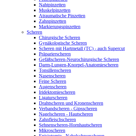
Nahtpinzetten
Muskelpinzetten
Atraumatische Pinzetten
Zahnpinzetten
Markierungspinzetten
Scheren
Chirurgische Scheren
Gynäkologische Scheren
Scheren mit Hartmetall (TC) - auch Supercut
Präparierscheren
Gefäßscheren-Neurochirurgische Scheren
Darm-Lungen-Knorpel-Anatomiescheren
Tonsillenscheren
Nasenscheren
Feine Scheren
Augenscheren
Iridektomiescheren
Ligaturscheren
Drahtscheren und Kronenscheren
Verbandscheren - Gipsscheren
Nagelscheren - Hautscheren
Zahnfleischscheren
Sehnenscheren-Hornhautscheren
Mikroscheren
Episiotomie - Nabelschnurscheren