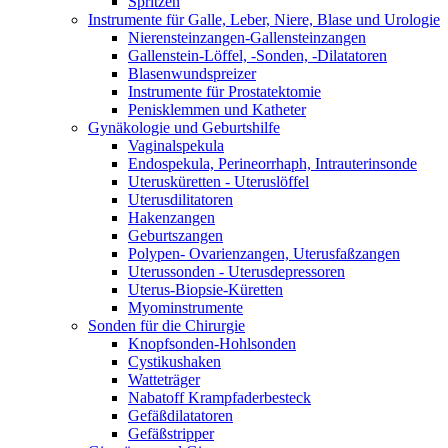
Spritzen
Instrumente für Galle, Leber, Niere, Blase und Urologie
Nierensteinzangen-Gallensteinzangen
Gallenstein-Löffel, -Sonden, -Dilatatoren
Blasenwundspreizer
Instrumente für Prostatektomie
Penisklemmen und Katheter
Gynäkologie und Geburtshilfe
Vaginalspekula
Endospekula, Perineorrhaph, Intrauterinsonde
Uterusküretten - Uteruslöffel
Uterusdilitatoren
Hakenzangen
Geburtszangen
Polypen- Ovarienzangen, Uterusfaßzangen
Uterussonden - Uterusdepressoren
Uterus-Biopsie-Küretten
Myominstrumente
Sonden für die Chirurgie
Knopfsonden-Hohlsonden
Cystikushaken
Watteträger
Nabatoff Krampfaderbesteck
Gefäßdilatatoren
Gefäßstripper