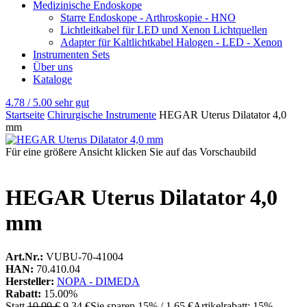
Medizinische Endoskope
Starre Endoskope - Arthroskopie - HNO
Lichtleitkabel für LED und Xenon Lichtquellen
Adapter für Kaltlichtkabel Halogen - LED - Xenon
Instrumenten Sets
Über uns
Kataloge
4.78 / 5.00
sehr gut
Startseite
Chirurgische Instrumente
HEGAR Uterus Dilatator 4,0
mm
Für eine größere Ansicht klicken Sie auf das Vorschaubild
HEGAR Uterus Dilatator 4,0
mm
Art.Nr.:
VUBU-70-41004
HAN:
70.410.04
Hersteller:
NOPA - DIMEDA
Rabatt:
15.00%
Statt
10,99 €
9,34 €
Sie sparen 15% / 1,65 €
Artikelrabatt: 15%