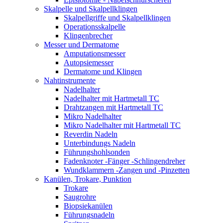
Skalpelle und Skalpellklingen
Skalpellgriffe und Skalpellklingen
Operationsskalpelle
Klingenbrecher
Messer und Dermatome
Amputationsmesser
Autopsiemesser
Dermatome und Klingen
Nahtinstrumente
Nadelhalter
Nadelhalter mit Hartmetall TC
Drahtzangen mit Hartmetall TC
Mikro Nadelhalter
Mikro Nadelhalter mit Hartmetall TC
Reverdin Nadeln
Unterbindungs Nadeln
Führungshohlsonden
Fadenknoter -Fänger -Schlingendreher
Wundklammern -Zangen und -Pinzetten
Kanülen, Trokare, Punktion
Trokare
Saugrohre
Biopsiekanülen
Führungsnadeln