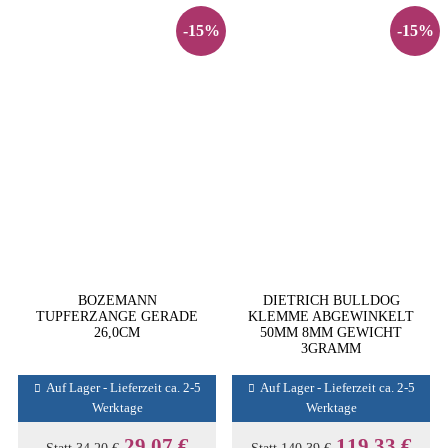
-15%
-15%
BOZEMANN
DIETRICH BULLDOG
TUPFERZANGE GERADE
KLEMME ABGEWINKELT
26,0CM
50MM 8MM GEWICHT
3GRAMM
Auf Lager - Lieferzeit ca. 2-5
Auf Lager - Lieferzeit ca. 2-5
Werktage
Werktage
29,07 €
119,33 €