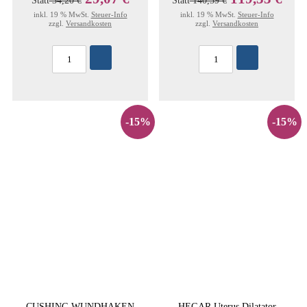
Statt
34,20 €
Statt
140,39 €
inkl. 19 % MwSt.
Steuer-Info
inkl. 19 % MwSt.
Steuer-Info
zzgl.
Versandkosten
zzgl.
Versandkosten
-15%
-15%
CUSHING WUNDHAKEN
HEGAR Uterus Dilatator