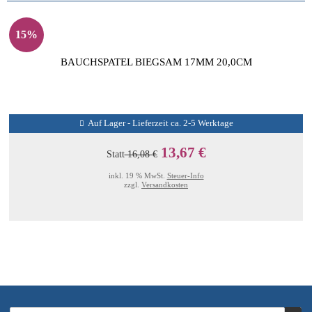
15%
BAUCHSPATEL BIEGSAM 17MM 20,0CM
Auf Lager - Lieferzeit ca. 2-5 Werktage
13,67 €
Statt
16,08 €
inkl. 19 % MwSt.
Steuer-Info
zzgl.
Versandkosten