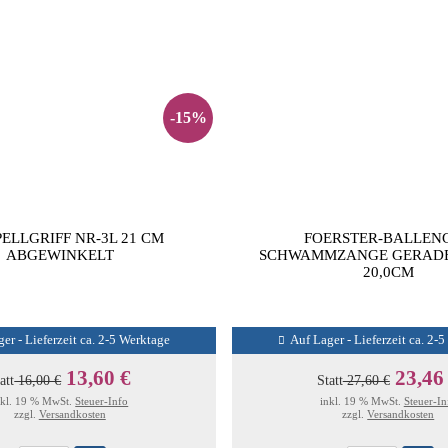
-15%
ELLGRIFF NR-3L 21 CM
FOERSTER-BALLEN
ABGEWINKELT
SCHWAMMZANGE GERADE
20,0CM
er - Lieferzeit ca. 2-5 Werktage
Auf Lager - Lieferzeit ca. 2-
13,60 €
23,46
att
16,00 €
Statt
27,60 €
nkl. 19 % MwSt.
Steuer-Info
inkl. 19 % MwSt.
Steuer-In
zzgl.
Versandkosten
zzgl.
Versandkosten