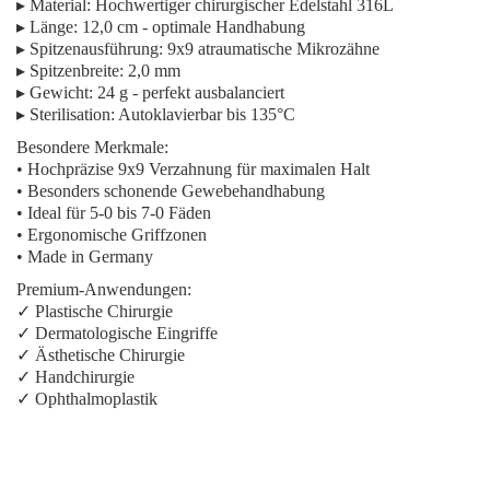
▸
Material:
Hochwertiger chirurgischer Edelstahl 316L
▸
Länge:
12,0 cm - optimale Handhabung
▸
Spitzenausführung:
9x9 atraumatische Mikrozähne
▸
Spitzenbreite:
2,0 mm
▸
Gewicht:
24 g - perfekt ausbalanciert
▸
Sterilisation:
Autoklavierbar bis 135°C
Besondere Merkmale:
• Hochpräzise 9x9 Verzahnung für maximalen Halt
• Besonders schonende Gewebehandhabung
• Ideal für 5-0 bis 7-0 Fäden
• Ergonomische Griffzonen
• Made in Germany
Premium-Anwendungen:
✓ Plastische Chirurgie
✓ Dermatologische Eingriffe
✓ Ästhetische Chirurgie
✓ Handchirurgie
✓ Ophthalmoplastik