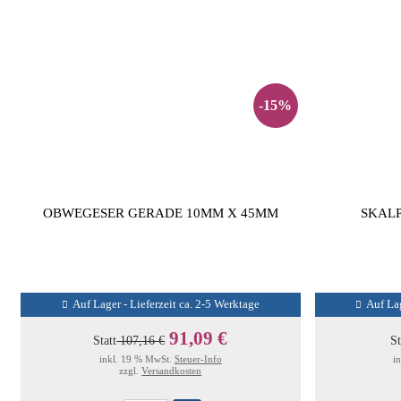
-15%
OBWEGESER GERADE 10MM X 45MM
SKALP
Auf Lager - Lieferzeit ca. 2-5 Werktage
Auf Lag
91,09 €
Statt
107,16 €
St
inkl. 19 % MwSt.
Steuer-Info
i
zzgl.
Versandkosten