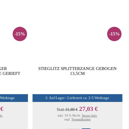
-15%
-15%
GER
STIEGLITZ SPLITTERZANGE GEBOGEN
 GERIEFT
13,5CM
5 Werktage
Auf Lager - Lieferzeit ca. 2-5 Werktage
 €
27,03 €
Statt
31,80 €
fo
inkl. 19 % MwSt.
Steuer-Info
zzgl.
Versandkosten