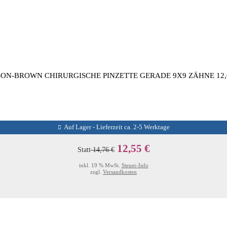
ON-BROWN CHIRURGISCHE PINZETTE GERADE 9X9 ZÄHNE 12
Auf Lager - Lieferzeit ca. 2-5 Werktage
12,55 €
Statt
14,76 €
inkl. 19 % MwSt.
Steuer-Info
zzgl.
Versandkosten