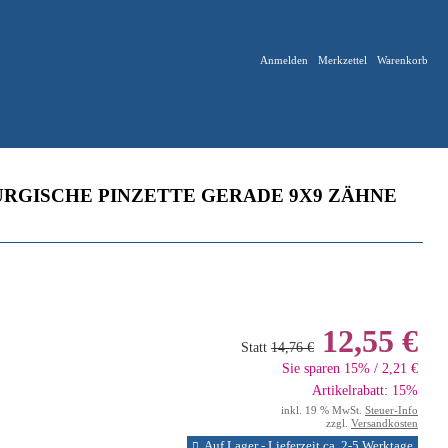
Anmelden
Merkzettel
Warenkorb
RGISCHE PINZETTE GERADE 9X9 ZÄHNE
12,55 €
Statt
14,76 €
Sie sparen 15% / 2,21 €
Artikelrabatt: 15%
inkl. 19 % MwSt.
Steuer-Info
zzgl.
Versandkosten
Auf Lager - Lieferzeit ca. 2-5 Werktage