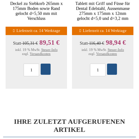
Deckel zu Siebkorb 265mm x
Tablett mit Griff und Füsse für
175mm Boden sowie Rand
Dental Edelstahl, Aussenmasse
gelocht d=5,50 mm mit
275mm x 175mm x 12mm
Verschluss
gelocht d=5,0 und d=3,2 mm
Lieferzeit ca. 14 Werktage
Lieferzeit ca. 14 Werktage
89,51 €
98,94 €
Statt
105,31 €
Statt
116,40 €
inkl. 19 % MwSt.
Steuer-Info
inkl. 19 % MwSt.
Steuer-Info
zzgl.
Versandkosten
zzgl.
Versandkosten
IHRE ZULETZT AUFGERUFENEN
ARTIKEL