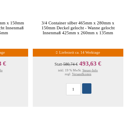
80mm x 150mm
3/4 Container silber 465mm x 280mm x
cht Innenmaß
150mm Deckel gelocht - Wanne gelocht
35mm
Innenmaß 425mm x 260mm x 135mm
tage
Lieferzeit ca. 14 Werktage
3 €
493,63 €
Statt
580,74 €
fo
inkl. 19 % MwSt.
Steuer-Info
zzgl.
Versandkosten