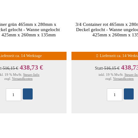
ainer grün 465mm x 280mm x
3/4 Container rot 465mm x 2
el gelocht - Wanne ungelocht
Deckel gelocht - Wanne ungelo
ß 425mm x 260mm x 135mm
425mm x 260mm x 1
Lieferzeit ca. 14 Werktage
Lieferzeit ca. 14 Werk
438,73 €
438,7
tt
516,15 €
Statt
516,15 €
nkl. 19 % MwSt.
Steuer-Info
inkl. 19 % MwSt.
Steuer-In
zzgl.
Versandkosten
zzgl.
Versandkosten