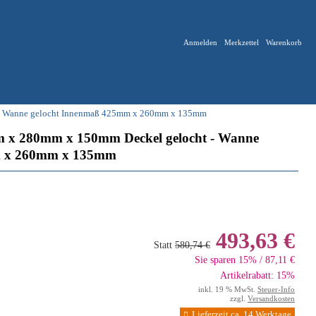
Anmelden
Merkzettel
Warenkorb
 - Wanne gelocht Innenmaß 425mm x 260mm x 135mm
m x 280mm x 150mm Deckel gelocht - Wanne
m x 260mm x 135mm
493,63 €
Statt
580,74 €
Sie sparen 15% / 87,11 €
Artikelrabatt: 15%
inkl. 19 % MwSt.
Steuer-Info
zzgl.
Versandkosten
Lieferzeit ca. 14 Werktage