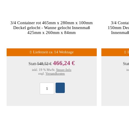
3/4 Container rot 465mm x 280mm x 100mm
3/4 Cont
Deckel gelocht - Wanne gelocht Innenmaß
150mm Deck
425mm x 260mm x 84mm
Innenma
Lieferzeit ca. 14 Werktage
466,24 €
Statt
548,52 €
Sta
inkl. 19 % MwSt.
Steuer-Info
i
zzgl.
Versandkosten