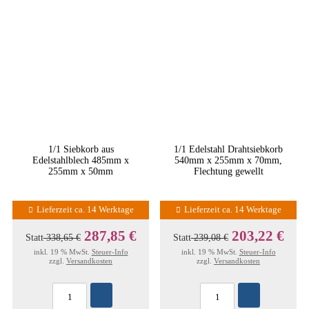
1/1 Siebkorb aus
1/1 Edelstahl Drahtsiebkorb
Edelstahlblech 485mm x
540mm x 255mm x 70mm,
255mm x 50mm
Flechtung gewellt
Lieferzeit ca. 14 Werktage
Lieferzeit ca. 14 Werktage
287,85 €
203,22 €
Statt
338,65 €
Statt
239,08 €
inkl. 19 % MwSt.
Steuer-Info
inkl. 19 % MwSt.
Steuer-Info
zzgl.
Versandkosten
zzgl.
Versandkosten