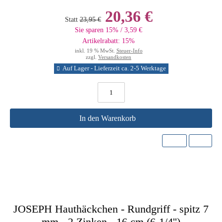
20,36 €
Statt
23,95 €
Sie sparen 15% / 3,59 €
Artikelrabatt: 15%
inkl. 19 % MwSt.
Steuer-Info
zzgl.
Versandkosten
Auf Lager - Lieferzeit ca. 2-5 Werktage
In den Warenkorb
JOSEPH Hauthäckchen - Rundgriff - spitz 7
mm - 2 Zinken - 16 cm (6-1/4'')