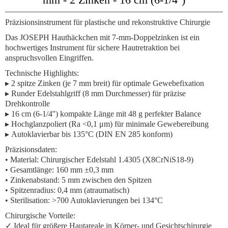
Präzisionsinstrument für plastische und rekonstruktive Chirurgie
Das
JOSEPH Hauthäckchen
mit 7-mm-Doppelzinken ist ein
hochwertiges Instrument für sichere Hautretraktion bei
anspruchsvollen Eingriffen.
Technische Highlights:
▸
2 spitze Zinken
(je 7 mm breit) für optimale Gewebefixation
▸
Runder Edelstahlgriff
(8 mm Durchmesser) für präzise
Drehkontrolle
▸
16 cm (6-1/4'') kompakte Länge
mit 48 g perfekter Balance
▸
Hochglanzpoliert
(Ra <0,1 μm) für minimale Gewebereibung
▸
Autoklavierbar
bis 135°C (DIN EN 285 konform)
Präzisionsdaten:
•
Material:
Chirurgischer Edelstahl 1.4305 (X8CrNiS18-9)
•
Gesamtlänge:
160 mm ±0,3 mm
•
Zinkenabstand:
5 mm zwischen den Spitzen
•
Spitzenradius:
0,4 mm (atraumatisch)
•
Sterilisation:
>700 Autoklavierungen bei 134°C
Chirurgische Vorteile:
✓ Ideal für größere Hautareale in Körper- und Gesichtschirurgie