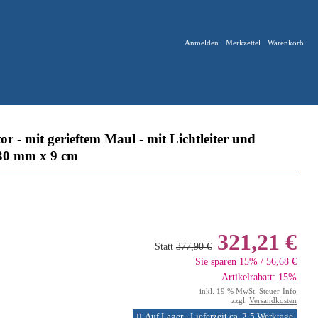
Anmelden
Merkzettel
Warenkorb
 - mit gerieftem Maul - mit Lichtleiter und
 30 mm x 9 cm
321,21 €
Statt
377,90 €
Sie sparen 15% / 56,68 €
Artikelrabatt: 15%
inkl. 19 % MwSt.
Steuer-Info
zzgl.
Versandkosten
Auf Lager - Lieferzeit ca. 2-5 Werktage