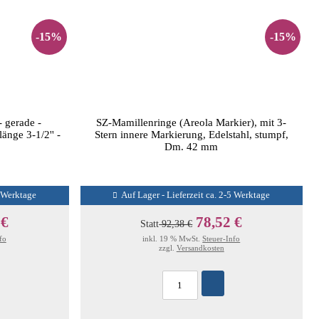
-15%
-15%
 gerade -
SZ-Mamillenringe (Areola Markier), mit 3-
änge 3-1/2'' -
Stern innere Markierung, Edelstahl, stumpf,
Dm. 42 mm
5 Werktage
Auf Lager - Lieferzeit ca. 2-5 Werktage
 €
78,52 €
Statt
92,38 €
fo
inkl. 19 % MwSt.
Steuer-Info
zzgl.
Versandkosten