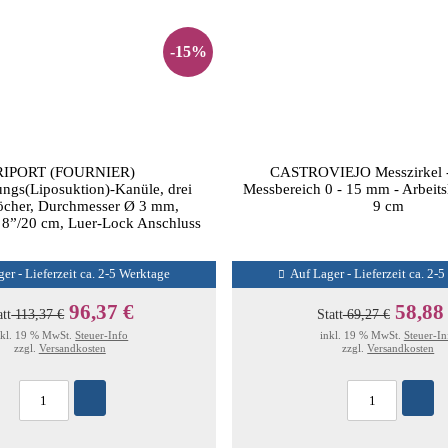
-15%
RIPORT (FOURNIER)
CASTROVIEJO Messzirkel -
ungs(Liposuktion)-Kanüle, drei
Messbereich 0 - 15 mm - Arbeitsl
öcher, Durchmesser Ø 3 mm,
9 cm
 8”/20 cm, Luer-Lock Anschluss
er - Lieferzeit ca. 2-5 Werktage
Auf Lager - Lieferzeit ca. 2-
96,37 €
58,88
att
113,37 €
Statt
69,27 €
nkl. 19 % MwSt.
Steuer-Info
inkl. 19 % MwSt.
Steuer-In
zzgl.
Versandkosten
zzgl.
Versandkosten