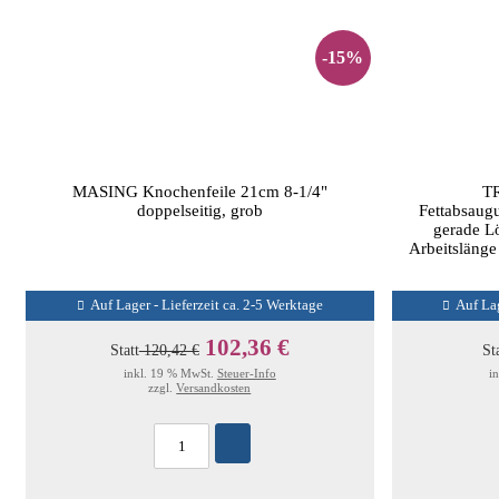
-15%
MASING Knochenfeile 21cm 8-1/4"
T
doppelseitig, grob
Fettabsaug
gerade L
Arbeitslänge
Auf Lager - Lieferzeit ca. 2-5 Werktage
Auf Lag
102,36 €
Statt
120,42 €
St
inkl. 19 % MwSt.
Steuer-Info
i
zzgl.
Versandkosten