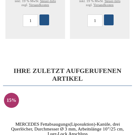
inkl. 19 % MwSt.
Steuer-Info
inkl. 19 % MwSt.
Steuer-Info
zzgl.
Versandkosten
zzgl.
Versandkosten
IHRE ZULETZT AUFGERUFENEN
ARTIKEL
15%
MERCEDES Fettabsaugungs(Liposuktion)-Kanüle, drei
Querlöcher, Durchmesser Ø 3 mm, Arbeitslänge 10”/25 cm,
Luer-Lock Anschluss