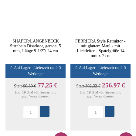
SHAPER/LANGENBECK
FERRIERA Style Retraktor -
Stirnbein Dissektor, gerade, 5
mit glattem Maul - mit
mm, Länge 9-1/2”/ 24 cm
Lichtleiter - Spatelgröße 14
mm x 7 cm
Auf Lager - Lieferzeit ca. 2-5
Auf Lager - Lieferzeit ca. 2-5
Werktage
Werktage
77,25 €
256,97 €
Statt
90,89 €
Statt
302,32 €
inkl. 19 % MwSt.
Steuer-Info
inkl. 19 % MwSt.
Steuer-Info
zzgl.
Versandkosten
zzgl.
Versandkosten