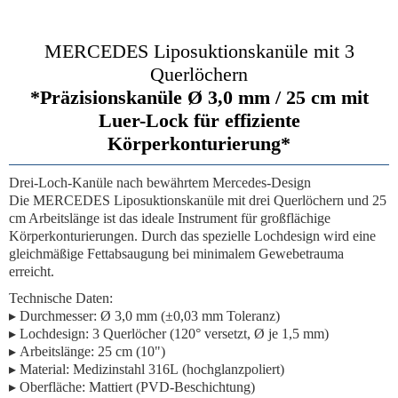
MERCEDES Liposuktionskanüle mit 3
Querlöchern
*Präzisionskanüle Ø 3,0 mm / 25 cm mit
Luer-Lock für effiziente
Körperkonturierung*
Drei-Loch-Kanüle nach bewährtem Mercedes-Design
Die MERCEDES Liposuktionskanüle mit
drei Querlöchern
und
25
cm Arbeitslänge
ist das ideale Instrument für großflächige
Körperkonturierungen. Durch das spezielle Lochdesign wird eine
gleichmäßige Fettabsaugung bei minimalem Gewebetrauma
erreicht.
Technische Daten:
▸
Durchmesser:
Ø 3,0 mm (±0,03 mm Toleranz)
▸
Lochdesign:
3 Querlöcher (120° versetzt, Ø je 1,5 mm)
▸
Arbeitslänge:
25 cm (10")
▸
Material:
Medizinstahl 316L
(hochglanzpoliert)
▸
Oberfläche:
Mattiert (PVD-Beschichtung)