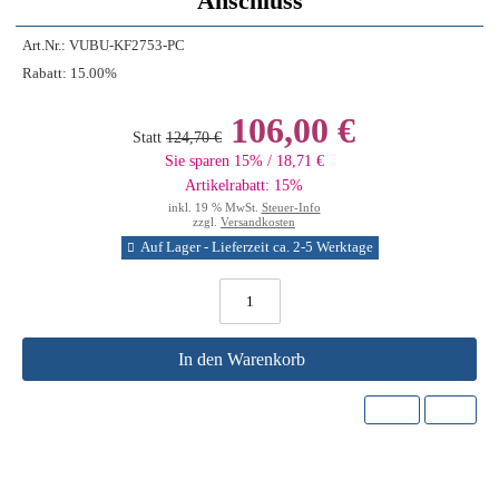
Anschluss
Art.Nr.:
VUBU-KF2753-PC
Rabatt:
15.00%
106,00 €
Statt
124,70 €
Sie sparen 15% / 18,71 €
Artikelrabatt: 15%
inkl. 19 % MwSt.
Steuer-Info
zzgl.
Versandkosten
Auf Lager - Lieferzeit ca. 2-5 Werktage
In den Warenkorb