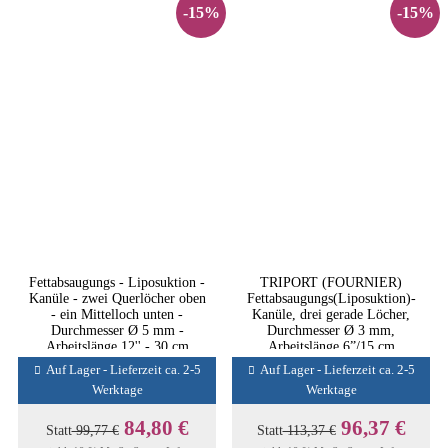
-15%
-15%
Fettabsaugungs - Liposuktion -
TRIPORT (FOURNIER)
Kanüle - zwei Querlöcher oben
Fettabsaugungs(Liposuktion)-
- ein Mittelloch unten -
Kanüle, drei gerade Löcher,
Durchmesser Ø 5 mm -
Durchmesser Ø 3 mm,
Arbeitslänge 12'' - 30 cm
Arbeitslänge 6”/15 cm
Auf Lager - Lieferzeit ca. 2-5
Auf Lager - Lieferzeit ca. 2-5
Werktage
Werktage
84,80 €
96,37 €
Statt
99,77 €
Statt
113,37 €