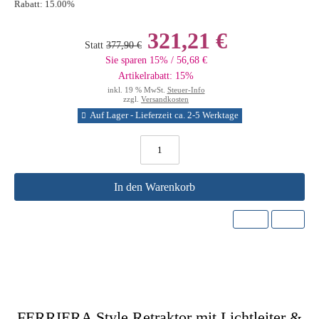
Rabatt:
15.00%
321,21 €
Statt
377,90 €
Sie sparen 15% / 56,68 €
Artikelrabatt: 15%
inkl. 19 % MwSt.
Steuer-Info
zzgl.
Versandkosten
Auf Lager - Lieferzeit ca. 2-5 Werktage
In den Warenkorb
FERRIERA Style Retraktor mit Lichtleiter &