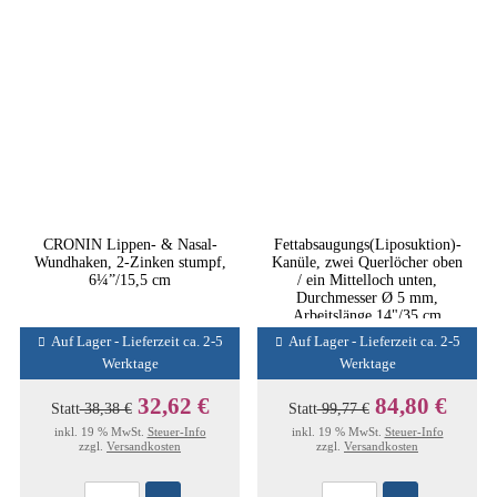
CRONIN Lippen- & Nasal-
Fettabsaugungs(Liposuktion)-
Wundhaken, 2-Zinken stumpf,
Kanüle, zwei Querlöcher oben
6¼”/15,5 cm
/ ein Mittelloch unten,
Durchmesser Ø 5 mm,
Arbeitslänge 14"/35 cm
Auf Lager - Lieferzeit ca. 2-5
Auf Lager - Lieferzeit ca. 2-5
Werktage
Werktage
32,62 €
84,80 €
Statt
38,38 €
Statt
99,77 €
inkl. 19 % MwSt.
Steuer-Info
inkl. 19 % MwSt.
Steuer-Info
zzgl.
Versandkosten
zzgl.
Versandkosten