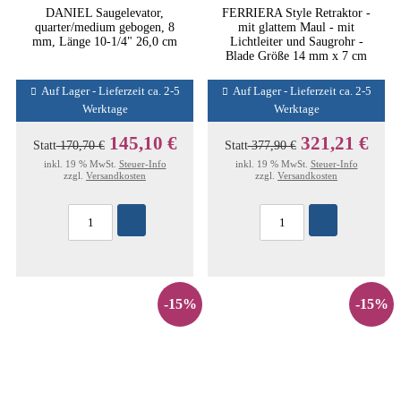
DANIEL Saugelevator,
FERRIERA Style Retraktor -
quarter/medium gebogen, 8
mit glattem Maul - mit
mm, Länge 10-1/4" 26,0 cm
Lichtleiter und Saugrohr -
Blade Größe 14 mm x 7 cm
Auf Lager - Lieferzeit ca. 2-5
Auf Lager - Lieferzeit ca. 2-5
Werktage
Werktage
145,10 €
321,21 €
Statt
170,70 €
Statt
377,90 €
inkl. 19 % MwSt.
Steuer-Info
inkl. 19 % MwSt.
Steuer-Info
zzgl.
Versandkosten
zzgl.
Versandkosten
-15%
-15%