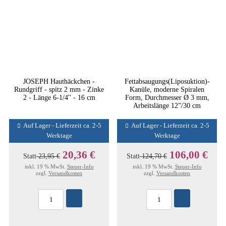
JOSEPH Hauthäckchen -
Fettabsaugungs(Liposuktion)-
Rundgriff - spitz 2 mm - Zinke
Kanüle, moderne Spiralen
2 - Länge 6-1/4'' - 16 cm
Form, Durchmesser Ø 3 mm,
Arbeitslänge 12”/30 cm
Auf Lager - Lieferzeit ca. 2-5
Auf Lager - Lieferzeit ca. 2-5
Werktage
Werktage
20,36 €
106,00 €
Statt
23,95 €
Statt
124,70 €
inkl. 19 % MwSt.
Steuer-Info
inkl. 19 % MwSt.
Steuer-Info
zzgl.
Versandkosten
zzgl.
Versandkosten