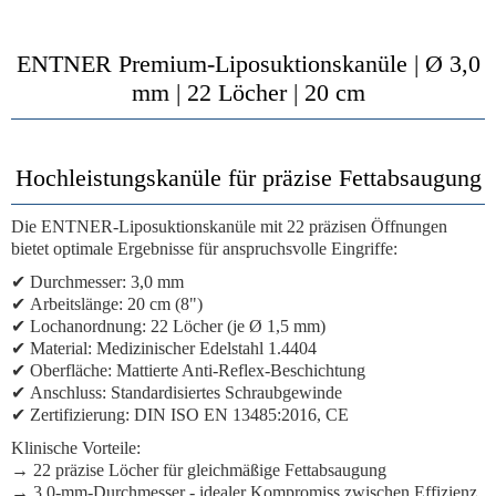
ENTNER Premium-Liposuktionskanüle | Ø 3,0
mm | 22 Löcher | 20 cm
Hochleistungskanüle für präzise Fettabsaugung
Die
ENTNER-Liposuktionskanüle
mit 22 präzisen Öffnungen
bietet optimale Ergebnisse für anspruchsvolle Eingriffe:
✔
Durchmesser:
3,0 mm
✔
Arbeitslänge:
20 cm (8")
✔
Lochanordnung:
22 Löcher (je Ø 1,5 mm)
✔
Material:
Medizinischer Edelstahl 1.4404
✔
Oberfläche:
Mattierte Anti-Reflex-Beschichtung
✔
Anschluss:
Standardisiertes Schraubgewinde
✔
Zertifizierung:
DIN ISO EN 13485:2016, CE
Klinische Vorteile:
→
22 präzise Löcher
für gleichmäßige Fettabsaugung
→
3,0-mm-Durchmesser
- idealer Kompromiss zwischen Effizienz