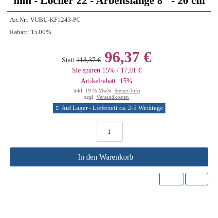
mm - Löcher 22 - Arbeitslänge 8'' - 20 cm
Art.Nr.:
VUBU-KF1243-PC
Rabatt:
15.00%
96,37 €
Statt
113,37 €
Sie sparen 15% / 17,01 €
Artikelrabatt: 15%
inkl. 19 % MwSt.
Steuer-Info
zzgl.
Versandkosten
Auf Lager - Lieferzeit ca. 2-5 Werktage
In den Warenkorb