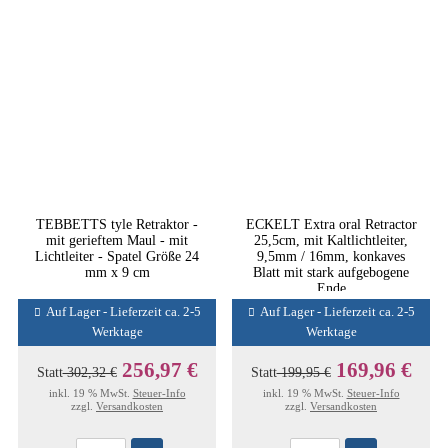
TEBBETTS tyle Retraktor -
ECKELT Extra oral Retractor
mit gerieftem Maul - mit
25,5cm, mit Kaltlichtleiter,
Lichtleiter - Spatel Größe 24
9,5mm / 16mm, konkaves
mm x 9 cm
Blatt mit stark aufgebogene
Ende
Auf Lager - Lieferzeit ca. 2-5
Auf Lager - Lieferzeit ca. 2-5
Werktage
Werktage
256,97 €
169,96 €
Statt
302,32 €
Statt
199,95 €
inkl. 19 % MwSt.
Steuer-Info
inkl. 19 % MwSt.
Steuer-Info
zzgl.
Versandkosten
zzgl.
Versandkosten