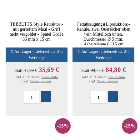
TEBBETTS Style Retraktor -
Fettabsaugungs(Liposuktion)-
mit gerieftem Maul - Griff
Kanüle, zwei Querlöcher oben
nicht vergoldet - Spatel Größe
/ ein Mittelloch unten,
36 mm x 15 cm
Durchmesser Ø 5 mm,
Arbeitslänge 6”/15 cm
Auf Lager - Lieferzeit ca. 2-5
Auf Lager - Lieferzeit ca. 2-5
Werktage
Werktage
35,69 €
84,80 €
Statt
41,99 €
Statt
99,77 €
inkl. 19 % MwSt.
Steuer-Info
inkl. 19 % MwSt.
Steuer-Info
zzgl.
Versandkosten
zzgl.
Versandkosten
-15%
-15%