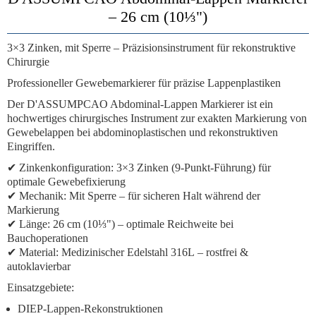
– 26 cm (10⅓")
3×3 Zinken, mit Sperre – Präzisionsinstrument für rekonstruktive
Chirurgie
Professioneller Gewebemarkierer für präzise Lappenplastiken
Der
D'ASSUMPCAO Abdominal-Lappen Markierer
ist ein
hochwertiges chirurgisches Instrument zur exakten Markierung von
Gewebelappen bei abdominoplastischen und rekonstruktiven
Eingriffen.
✔
Zinkenkonfiguration:
3×3 Zinken (9-Punkt-Führung) für
optimale Gewebefixierung
✔
Mechanik:
Mit Sperre
– für sicheren Halt während der
Markierung
✔
Länge:
26 cm (10⅓") – optimale Reichweite bei
Bauchoperationen
✔
Material:
Medizinischer Edelstahl 316L
– rostfrei &
autoklavierbar
Einsatzgebiete:
DIEP-Lappen-Rekonstruktionen