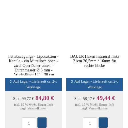
Fettabsaugungs - Liposuktion -
BAUER Haken Intraoral links
Kanüle - ein Mittelloch oben -
21cm 26,5mm / 16mm für
zwei Querlöcher unten -
rechte Backe
Durchmesser Ø 5 mm -
Arbeitslänge 12'' - 30 cm
Auf Lager - Lieferzeit ca. 2-5
Auf Lager - Lieferzeit ca. 2-5
Werktage
Werktage
84,80 €
49,44 €
Statt
99,77 €
Statt
58,17 €
inkl. 19 % MwSt.
Steuer-Info
inkl. 19 % MwSt.
Steuer-Info
zzgl.
Versandkosten
zzgl.
Versandkosten