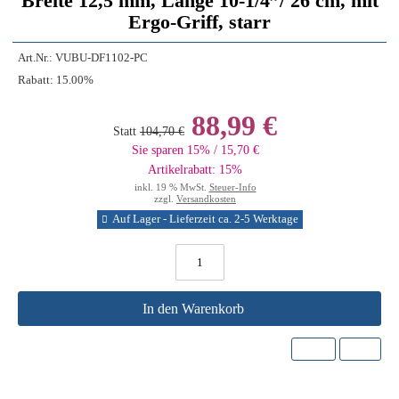
Breite 12,5 mm, Länge 10-1/4”/ 26 cm, mit
Ergo-Griff, starr
Art.Nr.:
VUBU-DF1102-PC
Rabatt:
15.00%
88,99 €
Statt
104,70 €
Sie sparen 15% / 15,70 €
Artikelrabatt: 15%
inkl. 19 % MwSt.
Steuer-Info
zzgl.
Versandkosten
Auf Lager - Lieferzeit ca. 2-5 Werktage
In den Warenkorb