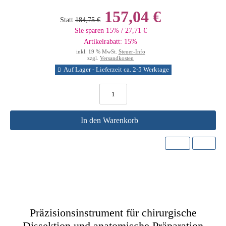
157,04 €
Statt
184,75 €
Sie sparen 15% / 27,71 €
Artikelrabatt: 15%
inkl. 19 % MwSt.
Steuer-Info
zzgl.
Versandkosten
Auf Lager - Lieferzeit ca. 2-5 Werktage
In den Warenkorb
Präzisionsinstrument für chirurgische
Dissektion und anatomische Präparation