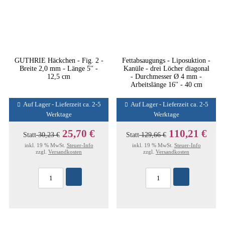
GUTHRIE Häckchen - Fig. 2 -
Fettabsaugungs - Liposuktion -
Breite 2,0 mm - Länge 5'' -
Kanüle - drei Löcher diagonal
12,5 cm
- Durchmesser Ø 4 mm -
Arbeitslänge 16'' - 40 cm
Auf Lager - Lieferzeit ca. 2-5
Auf Lager - Lieferzeit ca. 2-5
Werktage
Werktage
25,70 €
110,21 €
Statt
30,23 €
Statt
129,66 €
inkl. 19 % MwSt.
Steuer-Info
inkl. 19 % MwSt.
Steuer-Info
zzgl.
Versandkosten
zzgl.
Versandkosten