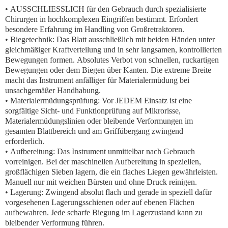
•
AUSSCHLIESSLICH für den Gebrauch durch spezialisierte
Chirurgen in hochkomplexen Eingriffen bestimmt. Erfordert
besondere Erfahrung im Handling von Großretraktoren.
•
Biegetechnik:
Das Blatt
ausschließlich mit beiden Händen unter
gleichmäßiger Kraftverteilung
und in
sehr langsamen, kontrollierten
Bewegungen
formen.
Absolutes Verbot von schnellen, ruckartigen
Bewegungen oder dem Biegen über Kanten.
Die extreme Breite
macht das Instrument anfälliger für Materialermüdung bei
unsachgemäßer Handhabung.
•
Materialermüdungsprüfung:
Vor JEDEM Einsatz ist eine
sorgfältige Sicht- und Funktionprüfung
auf Mikrorisse,
Materialermüdungslinien oder bleibende Verformungen im
gesamten Blattbereich und am Griffübergang zwingend
erforderlich.
•
Aufbereitung:
Das Instrument unmittelbar nach Gebrauch
vorreinigen. Bei der maschinellen Aufbereitung in speziellen,
großflächigen Sieben lagern, die ein flaches Liegen gewährleisten.
Manuell nur mit weichen Bürsten und ohne Druck reinigen.
•
Lagerung:
Zwingend absolut flach und gerade
in speziell dafür
vorgesehenen Lagerungsschienen oder auf ebenen Flächen
aufbewahren. Jede scharfe Biegung im Lagerzustand kann zu
bleibender Verformung führen.