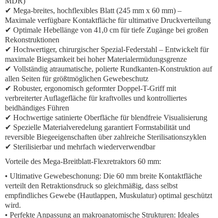
MDR)
✔
Mega-breites, hochflexibles Blatt
(245 mm x 60 mm) –
Maximale verfügbare Kontaktfläche für ultimative Druckverteilung
✔ Optimale Hebellänge von 41,0 cm für tiefe Zugänge bei großen
Rekonstruktionen
✔ Hochwertiger, chirurgischer Spezial-Federstahl – Entwickelt für
maximale Biegsamkeit bei hoher Materialermüdungsgrenze
✔ Vollständig atraumatische, polierte Rundkanten-Konstruktion auf
allen Seiten für größtmöglichen Gewebeschutz
✔ Robuster, ergonomisch geformter Doppel-T-Griff mit
verbreiterter Auflagefläche für kraftvolles und kontrolliertes
beidhändiges Führen
✔ Hochwertige satinierte Oberfläche für blendfreie Visualisierung
✔ Spezielle Materialveredelung garantiert Formstabilität und
reversible Biegeeigenschaften über zahlreiche Sterilisationszyklen
✔ Sterilisierbar und mehrfach wiederverwendbar
Vorteile des Mega-Breitblatt-Flexretraktors 60 mm:
•
Ultimative Gewebeschonung:
Die 60 mm breite Kontaktfläche
verteilt den Retraktionsdruck so gleichmäßig, dass selbst
empfindliches Gewebe (Hautlappen, Muskulatur) optimal geschützt
wird.
•
Perfekte Anpassung an makroanatomische Strukturen:
Ideales