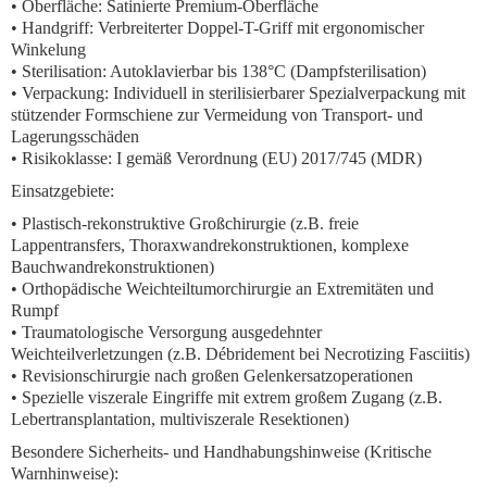
•
Oberfläche:
Satinierte Premium-Oberfläche
•
Handgriff:
Verbreiterter Doppel-T-Griff mit ergonomischer
Winkelung
•
Sterilisation:
Autoklavierbar bis 138°C (Dampfsterilisation)
•
Verpackung:
Individuell in sterilisierbarer Spezialverpackung mit
stützender Formschiene zur Vermeidung von Transport- und
Lagerungsschäden
•
Risikoklasse:
I gemäß Verordnung (EU) 2017/745 (MDR)
Einsatzgebiete:
• Plastisch-rekonstruktive Großchirurgie (z.B. freie
Lappentransfers, Thoraxwandrekonstruktionen, komplexe
Bauchwandrekonstruktionen)
• Orthopädische Weichteiltumorchirurgie an Extremitäten und
Rumpf
• Traumatologische Versorgung ausgedehnter
Weichteilverletzungen (z.B. Débridement bei Necrotizing Fasciitis)
• Revisionschirurgie nach großen Gelenkersatzoperationen
• Spezielle viszerale Eingriffe mit extrem großem Zugang (z.B.
Lebertransplantation, multiviszerale Resektionen)
Besondere Sicherheits- und Handhabungshinweise (Kritische
Warnhinweise):