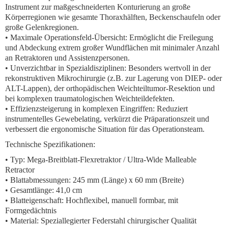
Instrument zur maßgeschneiderten Konturierung an große
Körperregionen wie gesamte Thoraxhälften, Beckenschaufeln oder
große Gelenkregionen.
•
Maximale Operationsfeld-Übersicht:
Ermöglicht die Freilegung
und Abdeckung extrem großer Wundflächen mit minimaler Anzahl
an Retraktoren und Assistenzpersonen.
•
Unverzichtbar in Spezialdisziplinen:
Besonders wertvoll in der
rekonstruktiven Mikrochirurgie (z.B. zur Lagerung von DIEP- oder
ALT-Lappen), der orthopädischen Weichteiltumor-Resektion und
bei komplexen traumatologischen Weichteildefekten.
•
Effizienzsteigerung in komplexen Eingriffen:
Reduziert
instrumentelles Gewebelating, verkürzt die Präparationszeit und
verbessert die ergonomische Situation für das Operationsteam.
Technische Spezifikationen:
•
Typ:
Mega-Breitblatt-Flexretraktor / Ultra-Wide Malleable
Retractor
•
Blattabmessungen:
245 mm (Länge) x 60 mm (Breite)
•
Gesamtlänge:
41,0 cm
•
Blatteigenschaft:
Hochflexibel, manuell formbar, mit
Formgedächtnis
•
Material:
Speziallegierter Federstahl chirurgischer Qualität