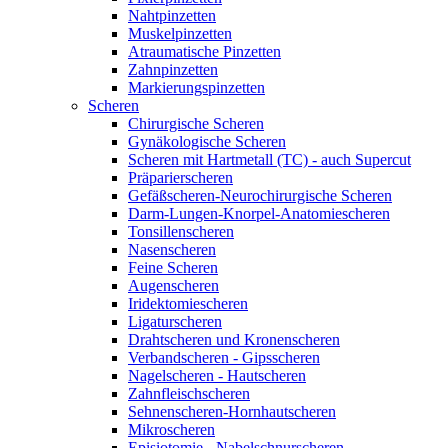
Nahtpinzetten
Muskelpinzetten
Atraumatische Pinzetten
Zahnpinzetten
Markierungspinzetten
Scheren
Chirurgische Scheren
Gynäkologische Scheren
Scheren mit Hartmetall (TC) - auch Supercut
Präparierscheren
Gefäßscheren-Neurochirurgische Scheren
Darm-Lungen-Knorpel-Anatomiescheren
Tonsillenscheren
Nasenscheren
Feine Scheren
Augenscheren
Iridektomiescheren
Ligaturscheren
Drahtscheren und Kronenscheren
Verbandscheren - Gipsscheren
Nagelscheren - Hautscheren
Zahnfleischscheren
Sehnenscheren-Hornhautscheren
Mikroscheren
Episiotomie - Nabelschnurscheren