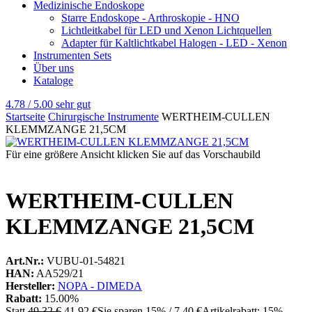
Medizinische Endoskope
Starre Endoskope - Arthroskopie - HNO
Lichtleitkabel für LED und Xenon Lichtquellen
Adapter für Kaltlichtkabel Halogen - LED - Xenon
Instrumenten Sets
Über uns
Kataloge
4.78 / 5.00
sehr gut
Startseite
Chirurgische Instrumente
WERTHEIM-CULLEN
KLEMMZANGE 21,5CM
Für eine größere Ansicht klicken Sie auf das Vorschaubild
WERTHEIM-CULLEN
KLEMMZANGE 21,5CM
Art.Nr.:
VUBU-01-54821
HAN:
AA529/21
Hersteller:
NOPA - DIMEDA
Rabatt:
15.00%
Statt
49,32 €
41,92 €
Sie sparen 15% / 7,40 €
Artikelrabatt: 15%