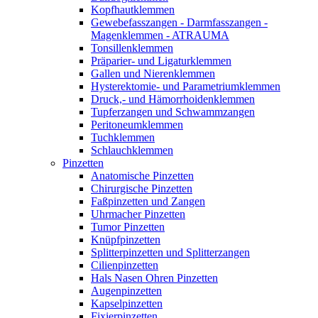
Kopfhautklemmen
Gewebefasszangen - Darmfasszangen -
Magenklemmen - ATRAUMA
Tonsillenklemmen
Präparier- und Ligaturklemmen
Gallen und Nierenklemmen
Hysterektomie- und Parametriumklemmen
Druck,- und Hämorrhoidenklemmen
Tupferzangen und Schwammzangen
Peritoneumklemmen
Tuchklemmen
Schlauchklemmen
Pinzetten
Anatomische Pinzetten
Chirurgische Pinzetten
Faßpinzetten und Zangen
Uhrmacher Pinzetten
Tumor Pinzetten
Knüpfpinzetten
Splitterpinzetten und Splitterzangen
Cilienpinzetten
Hals Nasen Ohren Pinzetten
Augenpinzetten
Kapselpinzetten
Fixierpinzetten