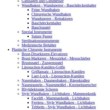
Gipssägen und Gipsmesser
Wundhaken - Wundsperrer - Bauchdeckenhalter
Feine Wundhaken
Chirurgische Wundhaken
Wundsperrer - Retraktoren
Bauchdeckenhalter
Bauchspatel
Spezial Instrumente
Suture Passer
Sterilisationsinstrumente
Medizinische Behälter
Plastische Chirurgie Instrumente
Brust-Dissektoren-Elevatoren
Brust-Markierer - Messzirkel - Messschieber
Brustspatel - Zungenspatel
Liposuction-Kanülen-Griffe
Griffansatz - Liposuction-Kanülen
Luer-Lock - Liposuction-Kanülen
Nasenhaken - Daumenhaken - Bärenkrallen
Nasenraspeln - Nasenmeißel - Knorpelquetscher
Rhytidektomie Scheren
Style Wundhaken - Lichthaken - Mammoplastik
Facelift - Mammaplastik - Lichthaken
Ferriera - Style Wundhaken - Lichthaken
Tebbetts - Style Wundhaken - Lichthaken