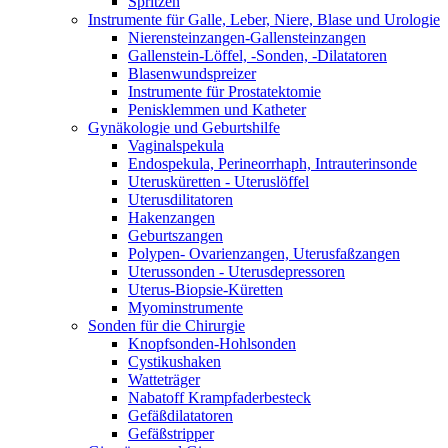
Spritzen
Instrumente für Galle, Leber, Niere, Blase und Urologie
Nierensteinzangen-Gallensteinzangen
Gallenstein-Löffel, -Sonden, -Dilatatoren
Blasenwundspreizer
Instrumente für Prostatektomie
Penisklemmen und Katheter
Gynäkologie und Geburtshilfe
Vaginalspekula
Endospekula, Perineorrhaph, Intrauterinsonde
Uterusküretten - Uteruslöffel
Uterusdilitatoren
Hakenzangen
Geburtszangen
Polypen- Ovarienzangen, Uterusfaßzangen
Uterussonden - Uterusdepressoren
Uterus-Biopsie-Küretten
Myominstrumente
Sonden für die Chirurgie
Knopfsonden-Hohlsonden
Cystikushaken
Watteträger
Nabatoff Krampfaderbesteck
Gefäßdilatatoren
Gefäßstripper