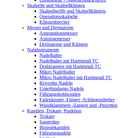
Skalpelle und Skalpellklingen
Skalpellgriffe und Skalpellklingen
Operationsskalpelle
Klingenbrecher
Messer und Dermatome
Amputationsmesser
Autopsiemesser
Dermatome und Klingen
Nahtinstrumente
Nadelhalter
Nadelhalter mit Hartmetall TC
Drahtzangen mit Hartmetall TC
Mikro Nadelhalter
Mikro Nadelhalter mit Hartmetall TC
Reverdin Nadeln
Unterbindungs Nadeln
Führungshohlsonden
Fadenknoter -Fänger -Schlingendreher
Wundklammern -Zangen und -Pinzetten
Kanülen, Trokare, Punktion
Trokare
Saugrohre
Biopsiekanülen
Führungsnadeln