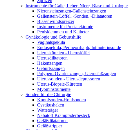
Spritzen
Instrumente für Galle, Leber, Niere, Blase und Urologie
Nierensteinzangen-Gallensteinzangen
Gallenstein-Löffel, -Sonden, -Dilatatoren
Blasenwundspreizer
Instrumente für Prostatektomie
Penisklemmen und Katheter
Gynäkologie und Geburtshilfe
Vaginalspekula
Endospekula, Perineorrhaph, Intrauterinsonde
Uterusküretten - Uteruslöffel
Uterusdilitatoren
Hakenzangen
Geburtszangen
Polypen- Ovarienzangen, Uterusfaßzangen
Uterussonden - Uterusdepressoren
Uterus-Biopsie-Küretten
Myominstrumente
Sonden für die Chirurgie
Knopfsonden-Hohlsonden
Cystikushaken
Watteträger
Nabatoff Krampfaderbesteck
Gefäßdilatatoren
Gefäßstripper