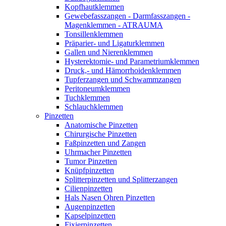
Kopfhautklemmen
Gewebefasszangen - Darmfasszangen -
Magenklemmen - ATRAUMA
Tonsillenklemmen
Präparier- und Ligaturklemmen
Gallen und Nierenklemmen
Hysterektomie- und Parametriumklemmen
Druck,- und Hämorrhoidenklemmen
Tupferzangen und Schwammzangen
Peritoneumklemmen
Tuchklemmen
Schlauchklemmen
Pinzetten
Anatomische Pinzetten
Chirurgische Pinzetten
Faßpinzetten und Zangen
Uhrmacher Pinzetten
Tumor Pinzetten
Knüpfpinzetten
Splitterpinzetten und Splitterzangen
Cilienpinzetten
Hals Nasen Ohren Pinzetten
Augenpinzetten
Kapselpinzetten
Fixierpinzetten