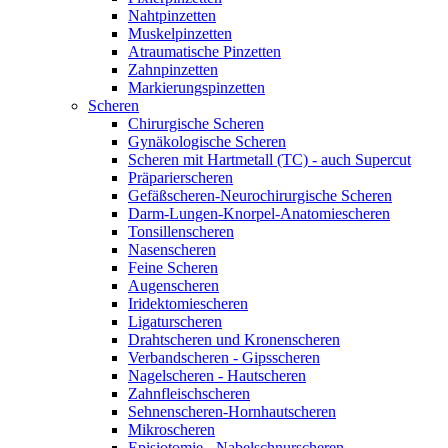
Nahtpinzetten
Muskelpinzetten
Atraumatische Pinzetten
Zahnpinzetten
Markierungspinzetten
Scheren
Chirurgische Scheren
Gynäkologische Scheren
Scheren mit Hartmetall (TC) - auch Supercut
Präparierscheren
Gefäßscheren-Neurochirurgische Scheren
Darm-Lungen-Knorpel-Anatomiescheren
Tonsillenscheren
Nasenscheren
Feine Scheren
Augenscheren
Iridektomiescheren
Ligaturscheren
Drahtscheren und Kronenscheren
Verbandscheren - Gipsscheren
Nagelscheren - Hautscheren
Zahnfleischscheren
Sehnenscheren-Hornhautscheren
Mikroscheren
Episiotomie - Nabelschnurscheren