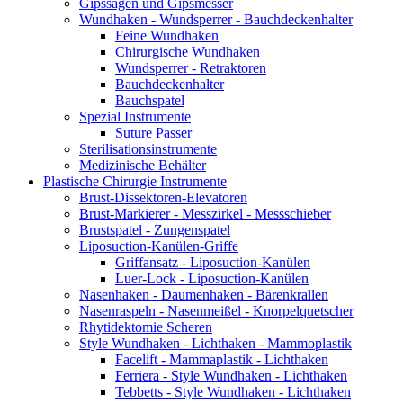
Gipssägen und Gipsmesser
Wundhaken - Wundsperrer - Bauchdeckenhalter
Feine Wundhaken
Chirurgische Wundhaken
Wundsperrer - Retraktoren
Bauchdeckenhalter
Bauchspatel
Spezial Instrumente
Suture Passer
Sterilisationsinstrumente
Medizinische Behälter
Plastische Chirurgie Instrumente
Brust-Dissektoren-Elevatoren
Brust-Markierer - Messzirkel - Messschieber
Brustspatel - Zungenspatel
Liposuction-Kanülen-Griffe
Griffansatz - Liposuction-Kanülen
Luer-Lock - Liposuction-Kanülen
Nasenhaken - Daumenhaken - Bärenkrallen
Nasenraspeln - Nasenmeißel - Knorpelquetscher
Rhytidektomie Scheren
Style Wundhaken - Lichthaken - Mammoplastik
Facelift - Mammaplastik - Lichthaken
Ferriera - Style Wundhaken - Lichthaken
Tebbetts - Style Wundhaken - Lichthaken