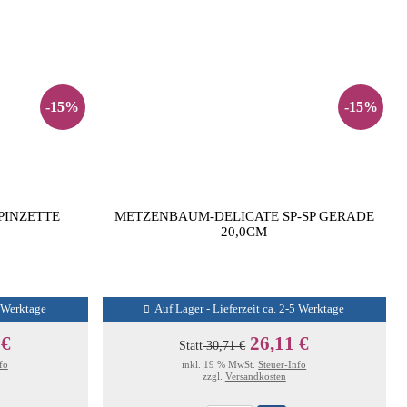
-15%
-15%
INZETTE
METZENBAUM-DELICATE SP-SP GERADE
20,0CM
5 Werktage
Auf Lager - Lieferzeit ca. 2-5 Werktage
 €
26,11 €
Statt
30,71 €
fo
inkl. 19 % MwSt.
Steuer-Info
zzgl.
Versandkosten