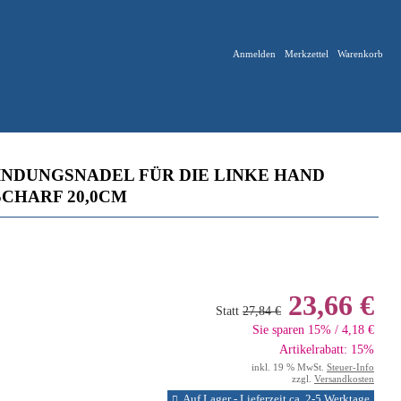
Anmelden
Merkzettel
Warenkorb
NDUNGSNADEL FÜR DIE LINKE HAND
CHARF 20,0CM
23,66 €
Statt
27,84 €
Sie sparen 15% / 4,18 €
Artikelrabatt: 15%
inkl. 19 % MwSt.
Steuer-Info
zzgl.
Versandkosten
Auf Lager - Lieferzeit ca. 2-5 Werktage