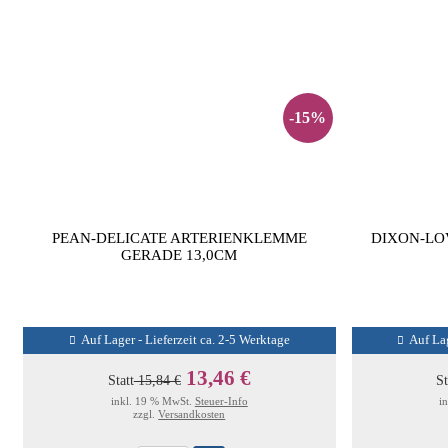
-15%
PEAN-DELICATE ARTERIENKLEMME
DIXON-LO
GERADE 13,0CM
Auf Lager - Lieferzeit ca. 2-5 Werktage
Auf Lag
13,46 €
Statt
15,84 €
St
inkl. 19 % MwSt.
Steuer-Info
i
zzgl.
Versandkosten