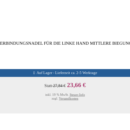
ERBINDUNGSNADEL FÜR DIE LINKE HAND MITTLERE BIEGUNG
Auf Lager - Lieferzeit ca. 2-5 Werktage
23,66 €
Statt
27,84 €
inkl. 19 % MwSt.
Steuer-Info
zzgl.
Versandkosten