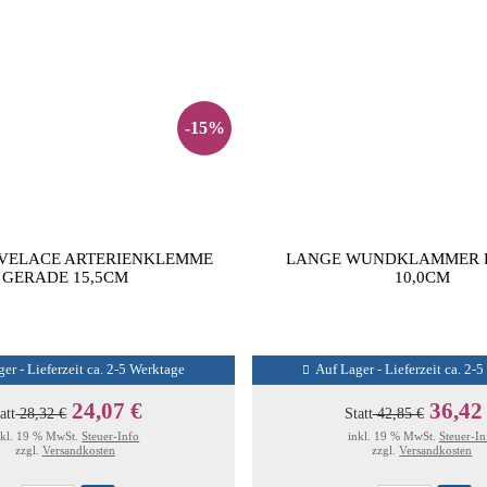
-15%
VELACE ARTERIENKLEMME
LANGE WUNDKLAMMER P
GERADE 15,5CM
10,0CM
er - Lieferzeit ca. 2-5 Werktage
Auf Lager - Lieferzeit ca. 2-
24,07 €
36,42
att
28,32 €
Statt
42,85 €
nkl. 19 % MwSt.
Steuer-Info
inkl. 19 % MwSt.
Steuer-In
zzgl.
Versandkosten
zzgl.
Versandkosten