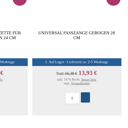
ZETTE FÜR
UNIVERSAL FASSZANGE GEBOGEN 28
N 24 CM
CM
5 Werktage
Auf Lager - Lieferzeit ca. 2-5 Werktage
 €
13,93 €
Statt
16,38 €
fo
inkl. 19 % MwSt.
Steuer-Info
zzgl.
Versandkosten