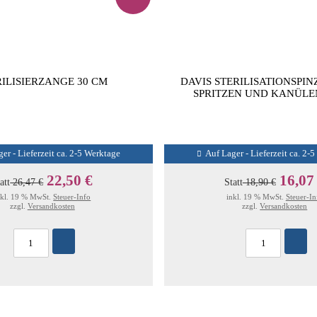
RILISIERZANGE 30 CM
DAVIS STERILISATIONSPIN
SPRITZEN UND KANÜLE
er - Lieferzeit ca. 2-5 Werktage
Auf Lager - Lieferzeit ca. 2-
22,50 €
16,07
att
26,47 €
Statt
18,90 €
nkl. 19 % MwSt.
Steuer-Info
inkl. 19 % MwSt.
Steuer-In
zzgl.
Versandkosten
zzgl.
Versandkosten