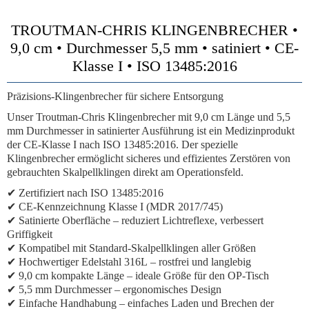
TROUTMAN-CHRIS KLINGENBRECHER •
9,0 cm • Durchmesser 5,5 mm • satiniert • CE-
Klasse I • ISO 13485:2016
Präzisions-Klingenbrecher für sichere Entsorgung
Unser Troutman-Chris Klingenbrecher mit 9,0 cm Länge und 5,5
mm Durchmesser in satinierter Ausführung ist ein Medizinprodukt
der CE-Klasse I nach ISO 13485:2016. Der spezielle
Klingenbrecher ermöglicht sicheres und effizientes Zerstören von
gebrauchten Skalpellklingen direkt am Operationsfeld.
✔
Zertifiziert nach ISO 13485:2016
✔
CE-Kennzeichnung Klasse I (MDR 2017/745)
✔
Satinierte Oberfläche
– reduziert Lichtreflexe, verbessert
Griffigkeit
✔
Kompatibel mit Standard-Skalpellklingen
aller Größen
✔
Hochwertiger Edelstahl 316L
– rostfrei und langlebig
✔
9,0 cm kompakte Länge
– ideale Größe für den OP-Tisch
✔
5,5 mm Durchmesser
– ergonomisches Design
✔
Einfache Handhabung
– einfaches Laden und Brechen der