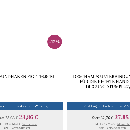
-15%
WUNDHAKEN FIG-1 16,0CM
DESCHAMPS UNTERBINDU
FÜR DIE RECHTE HAND
BIEGUNG STUMPF 27
er - Lieferzeit ca. 2-5 Werktage
Auf Lager - Lieferzeit ca. 2-
23,86 €
27,85
att
28,08 €
Statt
32,76 €
nkl. 19 % MwSt.
Steuer-Info
inkl. 19 % MwSt.
Steuer-In
zzgl.
Versandkosten
zzgl.
Versandkosten