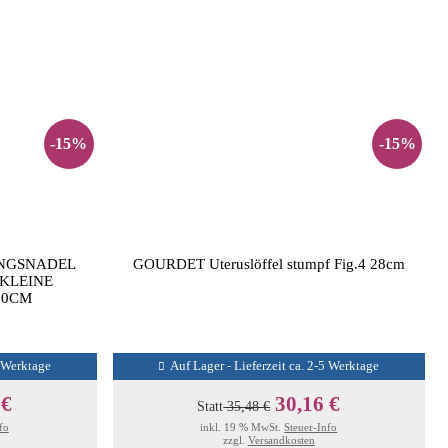
-15%
-15%
NGSNADEL
GOURDET Uteruslöffel stumpf Fig.4 28cm
 KLEINE
,0CM
5 Werktage
Auf Lager - Lieferzeit ca. 2-5 Werktage
 €
30,16 €
Statt
35,48 €
fo
inkl. 19 % MwSt.
Steuer-Info
zzgl.
Versandkosten