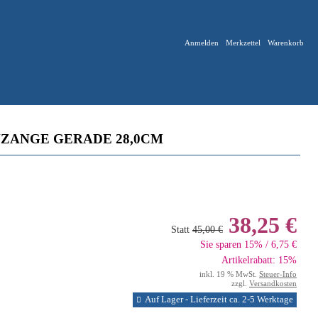
Anmelden
Merkzettel
Warenkorb
NZANGE GERADE 28,0CM
38,25 €
Statt
45,00 €
Sie sparen 15% / 6,75 €
Artikelrabatt: 15%
inkl. 19 % MwSt.
Steuer-Info
zzgl.
Versandkosten
Auf Lager - Lieferzeit ca. 2-5 Werktage