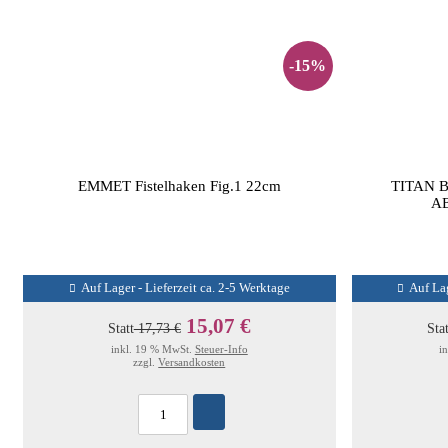
-15%
EMMET Fistelhaken Fig.1 22cm
TITAN 
A
Auf Lager - Lieferzeit ca. 2-5 Werktage
Auf Lag
15,07 €
Statt
17,73 €
Sta
inkl. 19 % MwSt.
Steuer-Info
i
zzgl.
Versandkosten