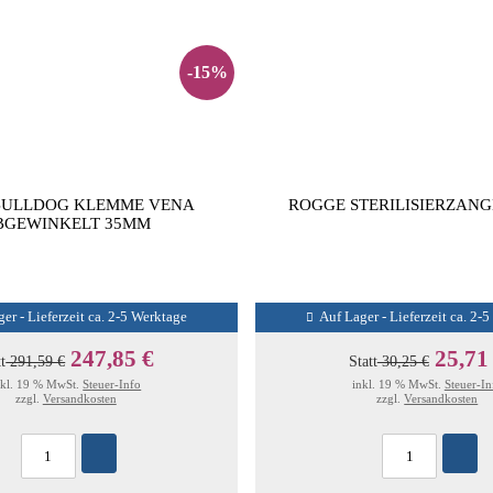
-15%
BULLDOG KLEMME VENA
ROGGE STERILISIERZANGE
BGEWINKELT 35MM
er - Lieferzeit ca. 2-5 Werktage
Auf Lager - Lieferzeit ca. 2-
247,85 €
25,71
tt
291,59 €
Statt
30,25 €
nkl. 19 % MwSt.
Steuer-Info
inkl. 19 % MwSt.
Steuer-In
zzgl.
Versandkosten
zzgl.
Versandkosten