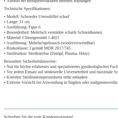
•
Abrasio bei therapierefraktären uterinen Blutungen
Technische Spezifikationen:
• Modell: Schroeder Uteruslöffel scharf
• Länge:
31 cm
• Ausführung:
Figur 6
• Besonderheit:
Mehrfach verstärkte scharfe Schneidkanten
• Material: Chirurgenstahl 1.4021
• Ausführung: Mehrfachgebrauch (wiederverwendbar)
• Risikoklasse: I gemäß MDR 2017/745
• Sterilisation: Sterilisierbar (Dampf, Plasma, Hitze)
Besondere Sicherheitshinweise:
• Nur für
höchst erfahrenes und spezialisiertes
gynäkologisches Fach
• Vor jedem Einsatz auf
strukturelle Unversehrtheit und maximale Sc
• Korrekte Sterilisationsprozeduren
strikt einhalten
•
Extreme Vorsicht
bei Anwendung in fragilen oder malignomverdä
Schreiben Sie die erste Kundenrezension!