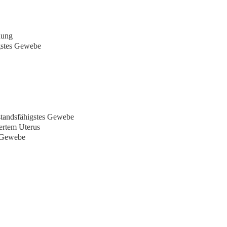
dung
gstes Gewebe
standsfähigstes Gewebe
ßertem Uterus
s Gewebe