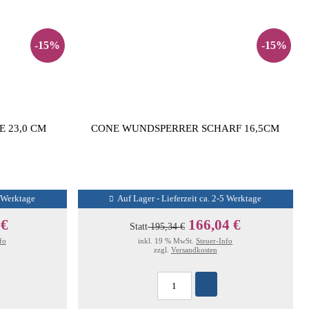
-15%
-15%
 23,0 CM
CONE WUNDSPERRER SCHARF 16,5CM
5 Werktage
Auf Lager - Lieferzeit ca. 2-5 Werktage
 €
166,04 €
Statt
195,34 €
fo
inkl. 19 % MwSt.
Steuer-Info
zzgl.
Versandkosten