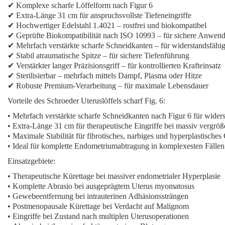
✔
Komplexe scharfe Löffelform
nach Figur 6
✔
Extra-Länge 31 cm
für anspruchsvollste Tiefeneingriffe
✔ Hochwertiger Edelstahl 1.4021 – rostfrei und biokompatibel
✔ Geprüfte Biokompatibilität nach ISO 10993 – für sichere Anwen
✔
Mehrfach verstärkte scharfe Schneidkanten
– für widerstandsfähi
✔ Stabil atraumatische Spitze – für sichere Tiefenführung
✔ Verstärkter langer Präzisionsgriff – für kontrollierten Krafteinsatz
✔ Sterilisierbar – mehrfach mittels Dampf, Plasma oder Hitze
✔ Robuste Premium-Verarbeitung – für maximale Lebensdauer
Vorteile des Schroeder Uteruslöffels scharf Fig. 6:
•
Mehrfach verstärkte scharfe Schneidkanten
nach Figur 6 für wider
•
Extra-Länge 31 cm
für therapeutische Eingriffe bei massiv vergrö
• Maximale Stabilität für fibrotisches, narbiges und hyperplastische
• Ideal für komplette Endometriumabtragung in komplexesten Fällen
Einsatzgebiete:
•
Therapeutische Kürettage bei massiver endometrialer Hyperplasie
•
Komplette Abrasio bei ausgeprägtem Uterus myomatosus
•
Gewebeentfernung bei intrauterinen Adhäsionssträngen
•
Postmenopausale Kürettage bei Verdacht auf Malignom
•
Eingriffe bei Zustand nach multiplen Uterusoperationen