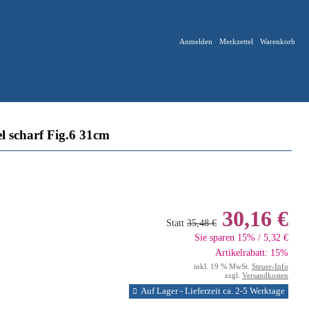
Anmelden
Merkzettel
Warenkorb
 scharf Fig.6 31cm
30,16 €
Statt
35,48 €
Sie sparen 15% / 5,32 €
Artikelrabatt: 15%
inkl. 19 % MwSt.
Steuer-Info
zzgl.
Versandkosten
Auf Lager - Lieferzeit ca. 2-5 Werktage