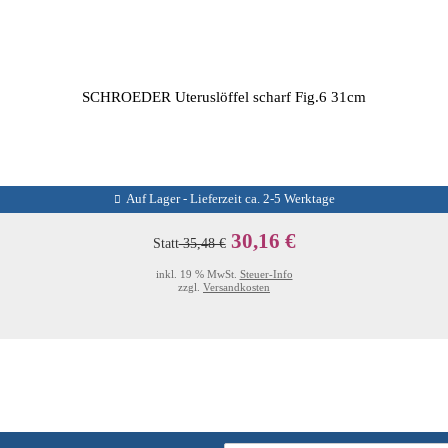
SCHROEDER Uteruslöffel scharf Fig.6 31cm
Auf Lager - Lieferzeit ca. 2-5 Werktage
30,16 €
Statt
35,48 €
inkl. 19 % MwSt.
Steuer-Info
zzgl.
Versandkosten