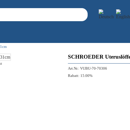
31cm
SCHROEDER Uteruslöffel
ld
Art.Nr.:
VUBU-70-70306
Rabatt:
15.00%