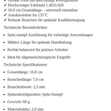
✔
Gerade Form
mit spitz-stumpf Konfiguration
✔
Hochwertiger Edelstahl 1.4021/420
✔
16,0 cm Gesamtlänge
– universell einsetzbar
✔
Autoklavierbar bis 135°C
✔
Robuste Branchen
für optimale Kraftübertragung
Technische Besonderheiten:
Spitz-stumpf Ausführung
für vielseitige Anwendungen
Mittlere Länge
für optimale Handhabung
Perfekt balanciert
für präzises Arbeiten
Ideal
für allgemeinchirurgische Eingriffe
Technische Spezifikationen:
Gesamtlänge: 16,0 cm
Branchenlänge: 7,0 cm
Branchenbreite: 2,5 mm
Spitzenkonfiguration: Spitz-Stumpf
Gewicht: 60 g
Materialstärke: 2,0 mm