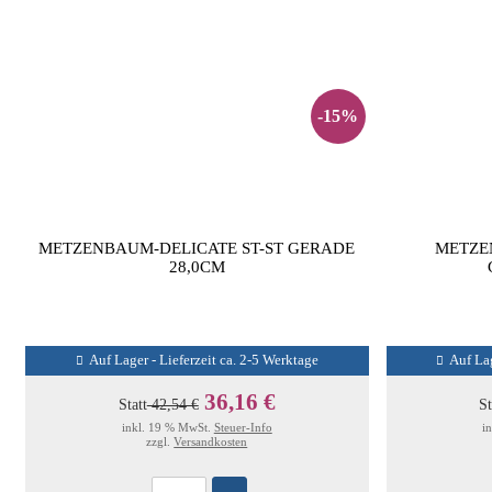
-15%
METZENBAUM-DELICATE ST-ST GERADE
METZE
28,0CM
Auf Lager - Lieferzeit ca. 2-5 Werktage
Auf Lag
36,16 €
Statt
42,54 €
St
inkl. 19 % MwSt.
Steuer-Info
i
zzgl.
Versandkosten