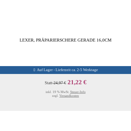
LEXER, PRÄPARIERSCHERE GERADE 16,0CM
Auf Lager - Lieferzeit ca. 2-5 Werktage
21,22 €
Statt
24,97 €
inkl. 19 % MwSt.
Steuer-Info
zzgl.
Versandkosten