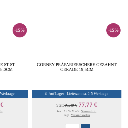
-15%
-15%
 ST-ST
GORNEY PRÄPARIERSCHERE GEZAHNT
8,0CM
GERADE 19,5CM
5 Werktage
Auf Lager - Lieferzeit ca. 2-5 Werktage
 €
77,77 €
Statt
91,49 €
fo
inkl. 19 % MwSt.
Steuer-Info
zzgl.
Versandkosten