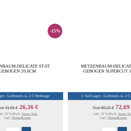
-15%
NBAUM-DELICATE ST-ST
METZENBAUM-DELICATE
GEBOGEN 20,0CM
GEBOGEN SUPERCUT 1
er - Lieferzeit ca. 2-5 Werktage
Auf Lager - Lieferzeit ca. 2-
26,36 €
72,69
att
31,01 €
Statt
85,51 €
nkl. 19 % MwSt.
Steuer-Info
inkl. 19 % MwSt.
Steuer-In
zzgl.
Versandkosten
zzgl.
Versandkosten