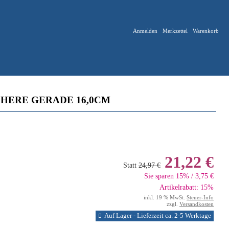
Anmelden
Merkzettel
Warenkorb
CHERE GERADE 16,0CM
21,22 €
Statt
24,97 €
Sie sparen 15% / 3,75 €
Artikelrabatt: 15%
inkl. 19 % MwSt.
Steuer-Info
zzgl.
Versandkosten
Auf Lager - Lieferzeit ca. 2-5 Werktage