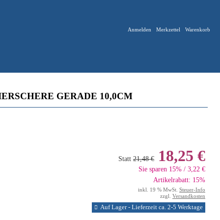
Anmelden
Merkzettel
Warenkorb
IERSCHERE GERADE 10,0CM
18,25 €
Statt
21,48 €
Sie sparen 15% / 3,22 €
Artikelrabatt: 15%
inkl. 19 % MwSt.
Steuer-Info
zzgl.
Versandkosten
Auf Lager - Lieferzeit ca. 2-5 Werktage