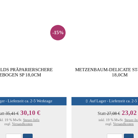
-15%
LDS PRÄPARIERSCHERE
METZENBAUM-DELICATE ST
EBOGEN SP 18,0CM
18,0CM
er - Lieferzeit ca. 2-5 Werktage
Auf Lager - Lieferzeit ca. 2-
30,10 €
23,02
att
35,41 €
Statt
27,08 €
nkl. 19 % MwSt.
Steuer-Info
inkl. 19 % MwSt.
Steuer-In
zzgl.
Versandkosten
zzgl.
Versandkosten