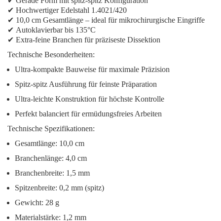
✔
Gerade Form
mit spitz-spitz Konfiguration
✔
Hochwertiger Edelstahl 1.4021/420
✔
10,0 cm Gesamtlänge
– ideal für mikrochirurgische Eingriffe
✔
Autoklavierbar bis 135°C
✔
Extra-feine Branchen
für präziseste Dissektion
Technische Besonderheiten:
Ultra-kompakte Bauweise
für maximale Präzision
Spitz-spitz Ausführung
für feinste Präparation
Ultra-leichte Konstruktion
für höchste Kontrolle
Perfekt balanciert
für ermüdungsfreies Arbeiten
Technische Spezifikationen:
Gesamtlänge: 10,0 cm
Branchenlänge: 4,0 cm
Branchenbreite: 1,5 mm
Spitzenbreite: 0,2 mm (spitz)
Gewicht: 28 g
Materialstärke: 1,2 mm