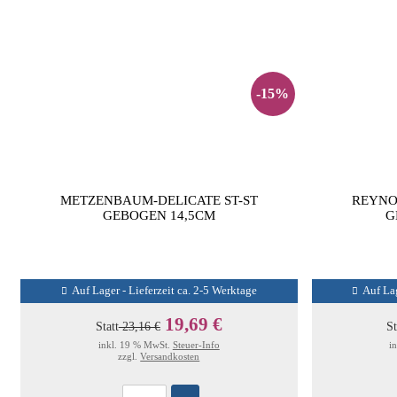
-15%
METZENBAUM-DELICATE ST-ST
REYNO
GEBOGEN 14,5CM
G
Auf Lager - Lieferzeit ca. 2-5 Werktage
Auf Lag
19,69 €
Statt
23,16 €
St
inkl. 19 % MwSt.
Steuer-Info
i
zzgl.
Versandkosten