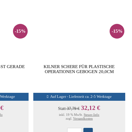
-15%
-15%
-ST GERADE
KILNER SCHERE FÜR PLASTISCHE
OPERATIONEN GEBOGEN 20,0CM
5 Werktage
Auf Lager - Lieferzeit ca. 2-5 Werktage
 €
32,12 €
Statt
37,79 €
fo
inkl. 19 % MwSt.
Steuer-Info
zzgl.
Versandkosten