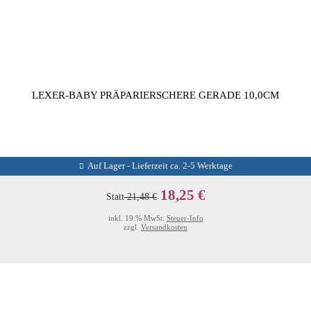
LEXER-BABY PRÄPARIERSCHERE GERADE 10,0CM
Auf Lager - Lieferzeit ca. 2-5 Werktage
18,25 €
Statt
21,48 €
inkl. 19 % MwSt.
Steuer-Info
zzgl.
Versandkosten