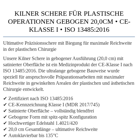
KILNER SCHERE FÜR PLASTISCHE
OPERATIONEN GEBOGEN 20,0CM • CE-
KLASSE I • ISO 13485:2016
Ultimative Präzisionsschere mit Biegung für maximale Reichweite
in der plastischen Chirurgie
Unsere Kilner Schere in gebogener Ausführung (20,0 cm) mit
satinierter Oberfläche ist ein Medizinprodukt der CE-Klasse I nach
ISO 13485:2016. Die ultralange gebogene Bauweise wurde
speziell für anspruchsvolle Präparationsarbeiten mit maximaler
Reichweite in gewinkelten Arealen der plastischen und ästhetischen
Chirurgie entwickelt.
✔
Zertifiziert nach ISO 13485:2016
✔
CE-Kennzeichnung Klasse I (MDR 2017/745)
✔
Satinierte Oberfläche
– vollständig blendfrei
✔
Gebogene Form
mit spitz-spitz Konfiguration
✔
Hochwertiger Edelstahl 1.4021/420
✔
20,0 cm Gesamtlänge
– ultimative Reichweite
✔
Autoklavierbar bis 135°C