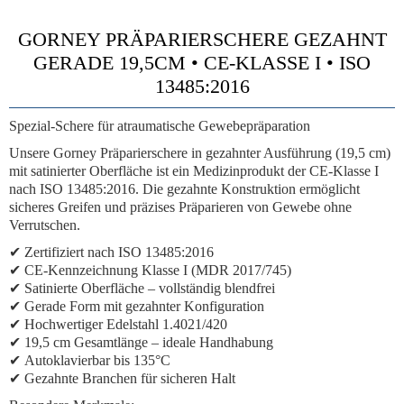
GORNEY PRÄPARIERSCHERE GEZAHNT
GERADE 19,5CM • CE-KLASSE I • ISO
13485:2016
Spezial-Schere für atraumatische Gewebepräparation
Unsere Gorney Präparierschere in gezahnter Ausführung (19,5 cm)
mit satinierter Oberfläche ist ein Medizinprodukt der CE-Klasse I
nach ISO 13485:2016. Die gezahnte Konstruktion ermöglicht
sicheres Greifen und präzises Präparieren von Gewebe ohne
Verrutschen.
✔
Zertifiziert nach ISO 13485:2016
✔
CE-Kennzeichnung Klasse I (MDR 2017/745)
✔
Satinierte Oberfläche
– vollständig blendfrei
✔
Gerade Form
mit gezahnter Konfiguration
✔
Hochwertiger Edelstahl 1.4021/420
✔
19,5 cm Gesamtlänge
– ideale Handhabung
✔
Autoklavierbar bis 135°C
✔
Gezahnte Branchen
für sicheren Halt