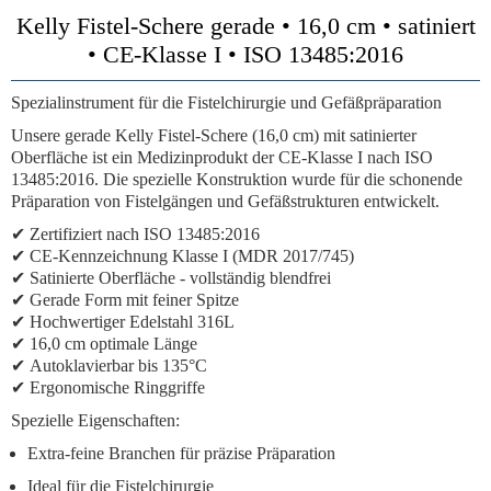
Kelly Fistel-Schere gerade • 16,0 cm • satiniert
• CE-Klasse I • ISO 13485:2016
Spezialinstrument für die Fistelchirurgie und Gefäßpräparation
Unsere
gerade Kelly Fistel-Schere (16,0 cm)
mit satinierter
Oberfläche ist ein Medizinprodukt der
CE-Klasse I
nach
ISO
13485:2016
. Die spezielle Konstruktion wurde für die schonende
Präparation von Fistelgängen und Gefäßstrukturen entwickelt.
✔
Zertifiziert nach ISO 13485:2016
✔
CE-Kennzeichnung Klasse I (MDR 2017/745)
✔
Satinierte Oberfläche
- vollständig blendfrei
✔
Gerade Form mit feiner Spitze
✔
Hochwertiger Edelstahl 316L
✔
16,0 cm optimale Länge
✔
Autoklavierbar bis 135°C
✔
Ergonomische Ringgriffe
Spezielle Eigenschaften:
Extra-feine Branchen für präzise Präparation
Ideal für die Fistelchirurgie